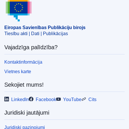
,
ostu iekārta
,
trešā valsts
,
zvejas kuģis
,
zvejniecības
produkts
CELEX : 52019XC0524(05)
Eiropas Savienības Publikāciju birojs
OJ : JOC_2019_179_R_0007
Tiesību akti | Dati | Publikācijas
Vajadzīga palīdzība?
Kontaktinformācija
Vietnes karte
Sekojiet mums!
LinkedIn
Facebook
YouTube
Cits
Juridiski jautājumi
Juridiski paziņojumi