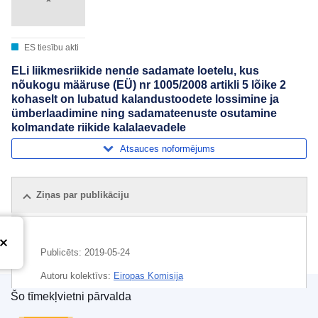
ES tiesību akti
ELi liikmesriikide nende sadamate loetelu, kus
nõukogu määruse (EÜ) nr 1005/2008 artikli 5 lõike 2
kohaselt on lubatud kalandustoodete lossimine ja
ümberlaadimine ning sadamateenuste osutamine
kolmandate riikide kalalaevadele
Atsauces noformējums
Ziņas par publikāciju
Publicēts:
2019-05-24
Autoru kolektīvs:
Eiropas Komisija
Šo tīmekļvietni pārvalda
Temats:
ES dalībvalsts
,
kopējā zivsaimniecības politika
Eiropas Savienības Publikāciju birojs