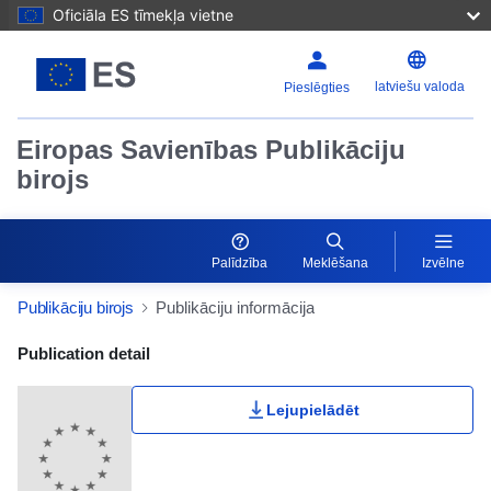
Oficiāla ES tīmekļa vietne
latviešu valoda
Pieslēgties
Eiropas Savienības Publikāciju
birojs
Palīdzība
Meklēšana
Izvēlne
Publikāciju birojs
Publikāciju informācija
Publication Detail Actions Portlet
Publication detail
Lejupielādēt