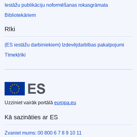
Iestāžu publikāciju noformēšanas rokasgrāmata
Bibliotekāriem
Rīki
(ES iestāžu darbiniekiem) Izdevējdarbības pakalpojumi
Tīmekļrīki
Eiropas Savienība
Uzziniet vairāk portālā
europa.eu
Kā sazināties ar ES
Zvaniet mums: 00 800 6 7 8 9 10 11