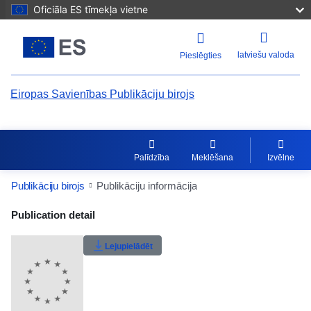
Oficiāla ES tīmekļa vietne
latviešu valoda
Pieslēgties
Eiropas Savienības Publikāciju birojs
Palīdzība
Meklēšana
Izvēlne
Publikāciju birojs
Publikāciju informācija
Publication Detail Actions Portlet
Publication detail
Lietotāju vērtējums
Lejupielādēt