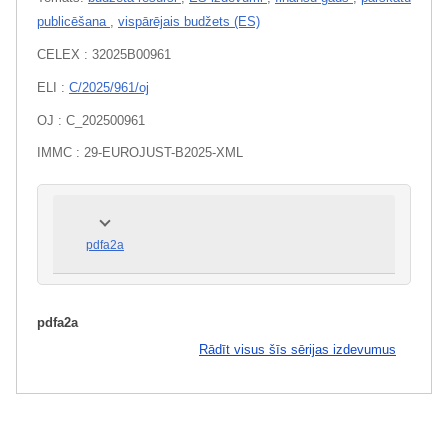
publicēšana
,
vispārējais budžets (ES)
CELEX : 32025B00961
ELI :
C/2025/961/oj
OJ : C_202500961
IMMC : 29-EUROJUST-B2025-XML
pdfa2a
pdfa2a
Rādīt visus šīs sērijas izdevumus