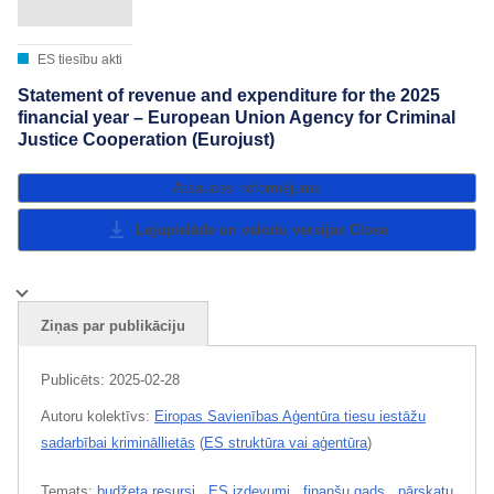
ES tiesību akti
Statement of revenue and expenditure for the 2025
financial year – European Union Agency for Criminal
Justice Cooperation (Eurojust)
Atsauces noformējums
Lejupielāde un valodu versijas
Close
Ziņas par publikāciju
Publicēts:
2025-02-28
Autoru kolektīvs:
Eiropas Savienības Aģentūra tiesu iestāžu
sadarbībai krimināllietās
(
ES struktūra vai aģentūra
)
Temats:
budžeta resursi
,
ES izdevumi
,
finanšu gads
,
pārskatu