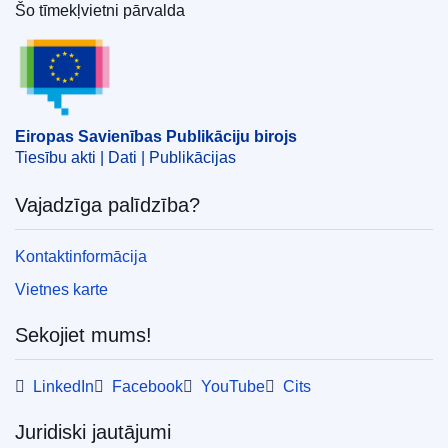
Šo tīmekļvietni pārvalda
IMMC : ST 7275 2025 INIT
Eiropas Savienības Publikāciju birojs
Eiropas Savienības Publikāciju birojs
Tiesību akti | Dati | Publikācijas
Vajadzīga palīdzība?
Kontaktinformācija
Vietnes karte
Sekojiet mums!
LinkedIn
Facebook
YouTube
Cits
Juridiski jautājumi