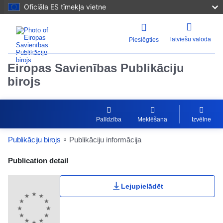
Oficiāla ES tīmekļa vietne
latviešu valoda
Pieslēgties
Eiropas Savienības Publikāciju
birojs
Palīdzība
Meklēšana
Izvēlne
Publikāciju birojs
Publikāciju informācija
Publication Detail Actions Portlet
Publication detail
Lejupielādēt