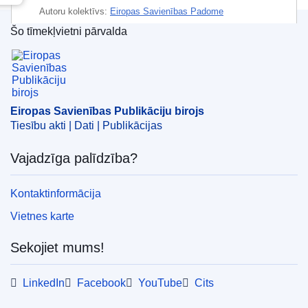
Autoru kolektīvs:
Eiropas Savienības Padome
Šo tīmekļvietni pārvalda
IMMC : ST 15215 2024 INIT
Eiropas Savienības Publikāciju birojs
Eiropas Savienības Publikāciju birojs
Tiesību akti | Dati | Publikācijas
Vajadzīga palīdzība?
Kontaktinformācija
Vietnes karte
Sekojiet mums!
LinkedIn
Facebook
YouTube
Cits