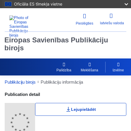
Oficiāla ES tīmekļa vietne
latviešu valoda
Pieslēgties
Eiropas Savienības Publikāciju
birojs
Palīdzība
Meklēšana
Izvēlne
Publikāciju birojs
Publikāciju informācija
Publication Detail Actions Portlet
Publication detail
Lejupielādēt