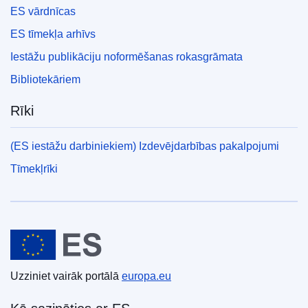
ES vārdnīcas
ES tīmekļa arhīvs
Iestāžu publikāciju noformēšanas rokasgrāmata
Bibliotekāriem
Rīki
(ES iestāžu darbiniekiem) Izdevējdarbības pakalpojumi
Tīmekļrīki
Eiropas Savienība
Uzziniet vairāk portālā
europa.eu