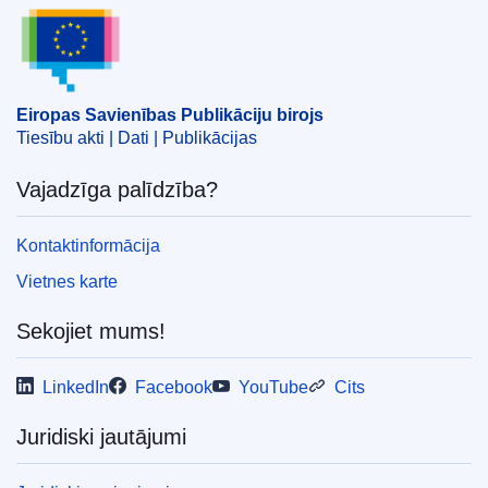
Eiropas Savienības Publikāciju birojs
EDITION : 96337e53-8918-11ec-8c40-01aa75ed71a1
EDITION : ad53bbbf-db26-11ee-b9d9-01aa75ed71a1
Eiropas Savienības Publikāciju birojs
Tiesību akti | Dati | Publikācijas
Vajadzīga palīdzība?
Kontaktinformācija
Vietnes karte
Sekojiet mums!
LinkedIn
Facebook
YouTube
Cits
Juridiski jautājumi