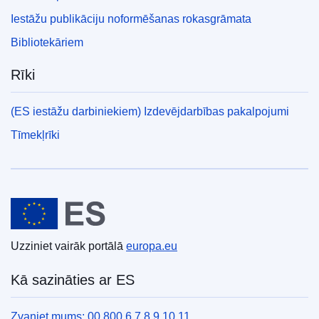
Iestāžu publikāciju noformēšanas rokasgrāmata
Bibliotekāriem
Rīki
(ES iestāžu darbiniekiem) Izdevējdarbības pakalpojumi
Tīmekļrīki
Eiropas Savienība
Uzziniet vairāk portālā
europa.eu
Kā sazināties ar ES
Zvaniet mums: 00 800 6 7 8 9 10 11