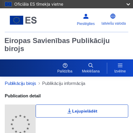
Oficiāla ES tīmekļa vietne
latviešu valoda
Pieslēgties
Eiropas Savienības Publikāciju
birojs
Palīdzība
Meklēšana
Izvēlne
Publikāciju birojs
Publikāciju informācija
Publication Detail Actions Portlet
Publication detail
Lejupielādēt