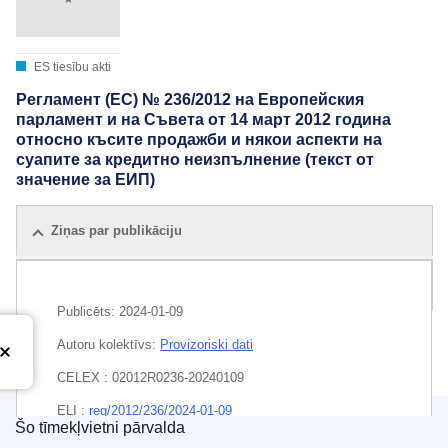
ES tiesību akti
Регламент (ЕС) № 236/2012 на Европейския
парламент и на Съвета от 14 март 2012 година
относно късите продажби и някои аспекти на
суапите за кредитно неизпълнение (текст от
значение за ЕИП)
Ziņas par publikāciju
Visi izdevumi
Publicēts:
2024-01-09
Autoru kolektīvs:
Provizoriski dati
CELEX : 02012R0236-20240109
ELI :
reg/2012/236/2024-01-09
Šo tīmekļvietni pārvalda