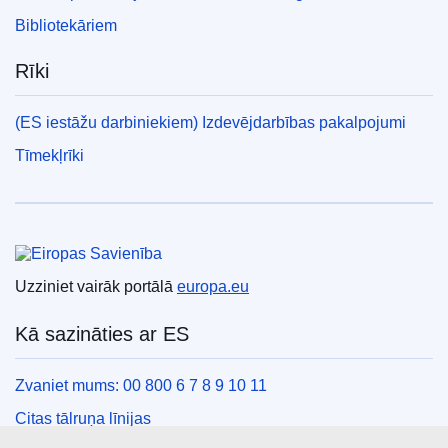
Bibliotekāriem
Rīki
(ES iestāžu darbiniekiem) Izdevējdarbības pakalpojumi
Tīmekļrīki
Eiropas Savienība
Uzziniet vairāk portālā
europa.eu
Kā sazināties ar ES
Zvaniet mums: 00 800 6 7 8 9 10 11
Citas tālruņa līnijas