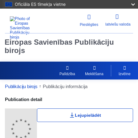
Oficiāla ES tīmekļa vietne
latviešu valoda
Pieslēgties
Eiropas Savienības Publikāciju
birojs
Palīdzība
Meklēšana
Izvēlne
Publikāciju birojs
Publikāciju informācija
Publication Detail Actions Portlet
Publication detail
Lejupielādēt