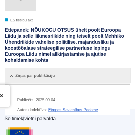
ES tiesību akti
Ettepanek: NÕUKOGU OTSUS ühelt poolt Euroopa
Liidu ja selle liikmesriikide ning teiselt poolt Mehhiko
Ühendriikide vahelise poliitilise, majandusliku ja
koostööalase strateegilise partnerluse lepingu
Euroopa Liidu nimel allkirjastamise ja ajutise
kohaldamise kohta
Ziņas par publikāciju
Publicēts:
2025-09-04
Autoru kolektīvs:
Eiropas Savienības Padome
Šo tīmekļvietni pārvalda
IMMC : ST 12460 2025 INIT
Eiropas Savienības Publikāciju birojs