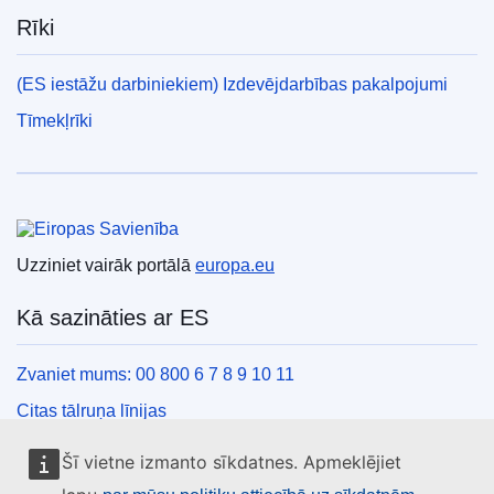
Rīki
(ES iestāžu darbiniekiem) Izdevējdarbības pakalpojumi
Tīmekļrīki
Eiropas Savienība
Uzziniet vairāk portālā
europa.eu
Kā sazināties ar ES
Zvaniet mums: 00 800 6 7 8 9 10 11
Citas tālruņa līnijas
Saziņas veidlapa
Šī vietne izmanto sīkdatnes. Apmeklējiet
ES centru kontaktinformācija