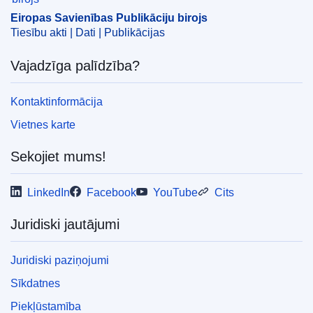
tiesiskās noteiktības princips
,
vienāda attieksme
,
Eiropas Savienības Publikāciju birojs
īpašuma tiesības
Tiesību akti | Dati | Publikācijas
CELEX : 62023TN0643
Vajadzīga palīdzība?
ELI :
C/2024/25/oj
OJ : C_202400025
Kontaktinformācija
IMMC : REQ-T-0643-2023
Vietnes karte
Sekojiet mums!
pdfa2a
Rādīt visus šīs sērijas izdevumus
LinkedIn
Facebook
YouTube
Cits
Juridiski jautājumi
Juridiski paziņojumi
Sīkdatnes
Piekļūstamība