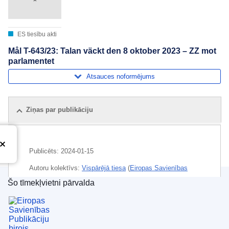
ES tiesību akti
Mål T-643/23: Talan väckt den 8 oktober 2023 – ZZ mot
parlamentet
Atsauces noformējums
Ziņas par publikāciju
Publicēts:
2024-01-15
Autoru kolektīvs:
Vispārējā tiesa
(
Eiropas Savienības
Tiesa
)
Šo tīmekļvietni pārvalda
Eiropas Savienības Publikāciju birojs
Temats:
deputātu statūti
,
Eiropas Parlamenta loceklis
,
maksātspēja
,
papildpensija
,
pensiju fonds
,
pensionēšanās nosacījumi
,
proporcionalitātes princips
,