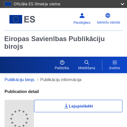
Oficiāla ES tīmekļa vietne
latviešu valoda
Pieslēgties
Eiropas Savienības Publikāciju
birojs
Palīdzība
Meklēšana
Izvēlne
Publikāciju birojs
Publikāciju informācija
Publication Detail Actions Portlet
Publication detail
Lejupielādēt