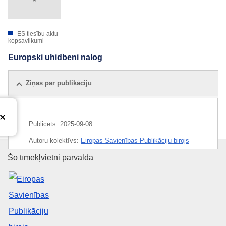
ES tiesību aktu
kopsavilkumi
Europski uhidbeni nalog
Ziņas par publikāciju
Publicēts:
2025-09-08
Autoru kolektīvs:
Eiropas Savienības Publikāciju birojs
Eiropas Savienības Publikāciju 
Šo tīmekļvietni pārvalda
Released on EU publications website:
2025-09-08