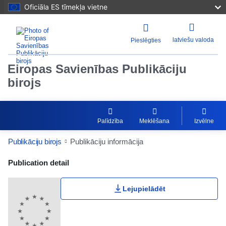
Oficiāla ES tīmekļa vietne
latviešu valoda
Pieslēgties
Eiropas Savienības Publikāciju
birojs
Palīdzība
Meklēšana
Izvēlne
Publikāciju birojs
Publikāciju informācija
Publication Detail Actions Portlet
Publication detail
Lejupielādēt