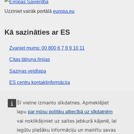
Eiropas Savienība
Uzziniet vairāk portālā
europa.eu
Kā sazināties ar ES
Zvaniet mums: 00 800 6 7 8 9 10 11
Citas tālruņa līnijas
Saziņas veidlapa
ES centru kontaktinformācija
Sociālie mediji
Šī vietne izmanto sīkdatnes. Apmeklējiet
lapu
par mūsu politiku attiecībā uz sīkdatnēm
ES konti sociālajos medijos
vai noklikšķiniet uz saites jebkurā kājenē, lai
iegūtu plašāku informāciju un mainītu savas