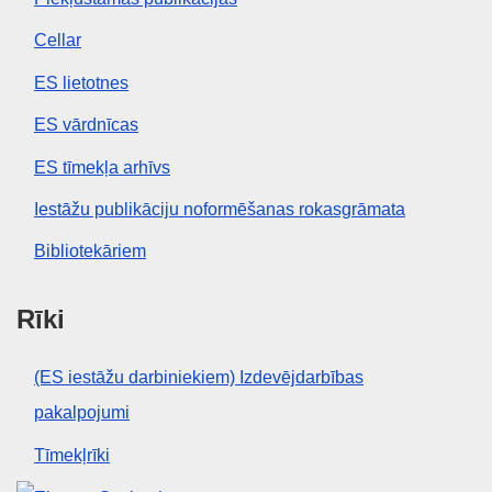
Cellar
ES lietotnes
ES vārdnīcas
ES tīmekļa arhīvs
Iestāžu publikāciju noformēšanas rokasgrāmata
Bibliotekāriem
Rīki
(ES iestāžu darbiniekiem) Izdevējdarbības
pakalpojumi
Tīmekļrīki