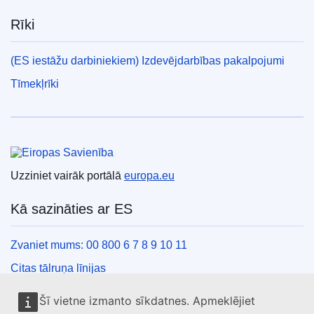
Rīki
(ES iestāžu darbiniekiem) Izdevējdarbības pakalpojumi
Tīmekļrīki
Eiropas Savienība
Uzziniet vairāk portālā
europa.eu
Kā sazināties ar ES
Zvaniet mums: 00 800 6 7 8 9 10 11
Citas tālruņa līnijas
Saziņas veidlapa
Šī vietne izmanto sīkdatnes. Apmeklējiet