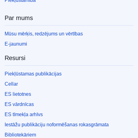
Piekļūstamība
Par mums
Mūsu mērķis, redzējums un vērtības
E-jaunumi
Resursi
Piekļūstamas publikācijas
Cellar
ES lietotnes
ES vārdnīcas
ES tīmekļa arhīvs
Iestāžu publikāciju noformēšanas rokasgrāmata
Bibliotekāriem