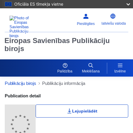
Oficiāla ES tīmekļa vietne
latviešu valoda
Pieslēgties
Eiropas Savienības Publikāciju
birojs
Palīdzība
Meklēšana
Izvēlne
Publikāciju birojs
Publikāciju informācija
Publication Detail Actions Portlet
Publication detail
Lejupielādēt