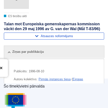
ES tiesību akti
Talan mot Europeiska gemenskapernas kommission
väckt den 29 maj 1996 av G. van der Wal (Mål T-83/96)
Atsauces noformējums
Ziņas par publikāciju
Publicēts:
1996-08-10
Autoru kolektīvs:
Pirmās instances tiesa
(
Eiropas
Savienības Tiesa
)
Tagad pazīstams kā...
Šo tīmekļvietni pārvalda
Eiropas Savienības Publikāciju birojs
CELEX : C1996/233/28
OJ : JOC_1996_233_R_0016_01