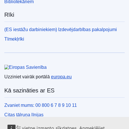
Bibliotekāriem
Rīki
(ES iestāžu darbiniekiem) Izdevējdarbības pakalpojumi
Tīmekļrīki
Eiropas Savienība
Uzziniet vairāk portālā
europa.eu
Kā sazināties ar ES
Zvaniet mums: 00 800 6 7 8 9 10 11
Citas tālruņa līnijas
Saziņas veidlapa
Šī vietne izmanto sīkdatnes. Apmeklējiet