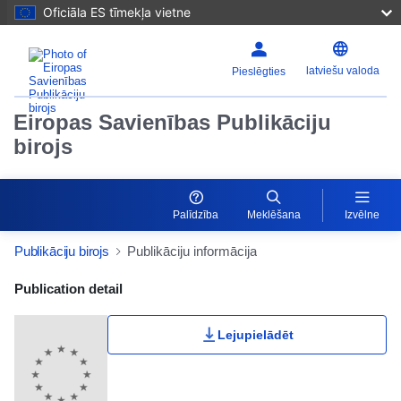
Oficiāla ES tīmekļa vietne
latviešu valoda
Pieslēgties
Eiropas Savienības Publikāciju
birojs
Palīdzība
Meklēšana
Izvēlne
Publikāciju birojs
Publikāciju informācija
Publication Detail Actions Portlet
Publication detail
Lejupielādēt