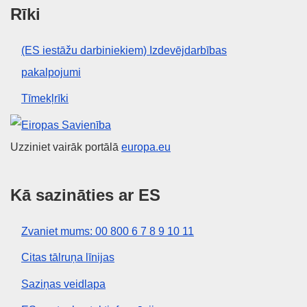
Rīki
(ES iestāžu darbiniekiem) Izdevējdarbības
pakalpojumi
Tīmekļrīki
Eiropas Savienība
Uzziniet vairāk portālā
europa.eu
Kā sazināties ar ES
Zvaniet mums: 00 800 6 7 8 9 10 11
Citas tālruņa līnijas
Saziņas veidlapa