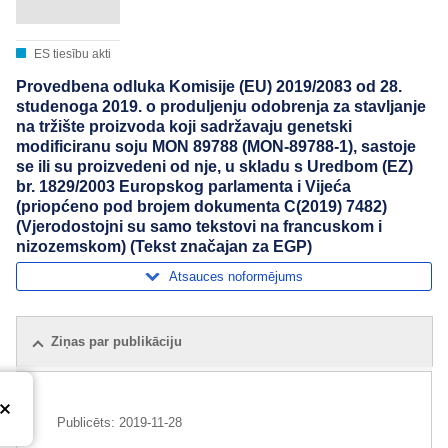
ES tiesību akti
Provedbena odluka Komisije (EU) 2019/2083 оd 28.
studenoga 2019. o produljenju odobrenja za stavljanje
na tržište proizvoda koji sadržavaju genetski
modificiranu soju MON 89788 (MON-89788-1), sastoje
se ili su proizvedeni od nje, u skladu s Uredbom (EZ)
br. 1829/2003 Europskog parlamenta i Vijeća
(priopćeno pod brojem dokumenta C(2019) 7482)
(Vjerodostojni su samo tekstovi na francuskom i
nizozemskom) (Tekst značajan za EGP)
Atsauces noformējums
Ziņas par publikāciju
Publicēts:
2019-11-28