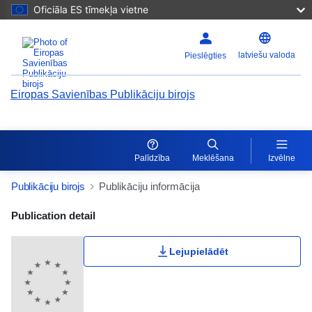
Oficiāla ES tīmekļa vietne
latviešu valoda
Pieslēgties
Eiropas Savienības Publikāciju birojs
Palīdzība
Meklēšana
Izvēlne
Publikāciju birojs
Publikāciju informācija
Publication Detail Actions Portlet
Publication detail
Lejupielādēt