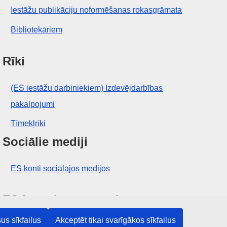
Iestāžu publikāciju noformēšanas rokasgrāmata
Bibliotekāriem
Rīki
(ES iestāžu darbiniekiem) Izdevējdarbības
pakalpojumi
Tīmekļrīki
Sociālie mediji
ES konti sociālajos medijos
ES iestādes un struktūras
us sīkfailus
Akceptēt tikai svarīgākos sīkfailus
Meklēt visas ES iestādes un struktūras