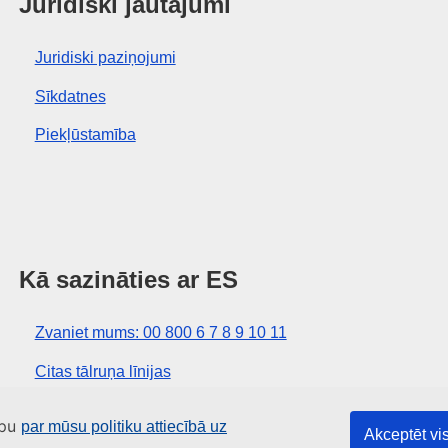
Juridiski jautājumi
Juridiski paziņojumi
Sīkdatnes
Piekļūstamība
Kā sazināties ar ES
Zvaniet mums: 00 800 6 7 8 9 10 11
Citas tālruņa līnijas
Saziņas veidlapa
apu
par mūsu politiku attiecībā uz
Akceptēt vis