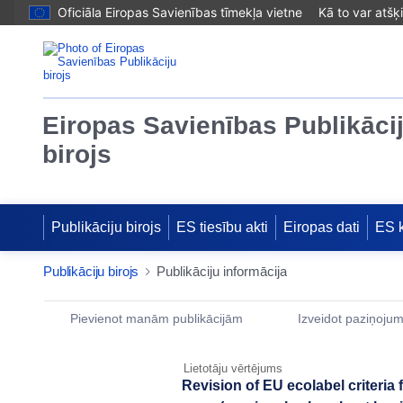
Oficiāla Eiropas Savienības tīmekļa vietne
Kā to var atšķ
Eiropas Savienības Publikāci
birojs
Publikāciju birojs
ES tiesību akti
Eiropas dati
ES 
Publikāciju birojs
Publikāciju informācija
Publication Detail Actions Portlet
Pievienot manām publikācijām
Izveidot paziņoju
Lietotāju vērtējums
Revision of EU ecolabel criteri