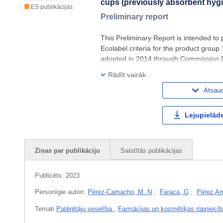
cups (previously absorbent hyg
ES publikācijas
Preliminary report
This Preliminary Report is intended to 
Ecolabel criteria for the product group
adopted in 2014 through Commission De
cover a wider scope as for the first tim
Rādīt vairāk
Atsau
Lejupielāde
Ziņas par publikāciju
Saistītās publikācijas
Publicēts:
2023
Personīgie autori:
Pérez-Camacho, M. N
;
Faraca, G
;
Pérez Arr
Temati
Patērētāju veselība
,
Farmācijas un kosmētikas rūpniecīb