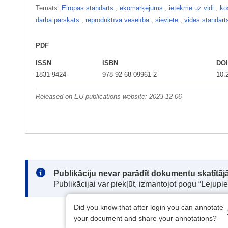
Temats:
Eiropas standarts
,
ekomarķējums
,
ietekme uz vidi
,
ko
darba pārskats
,
reproduktīvā veselība
,
sieviete
,
vides standart
PDF
ISSN
ISBN
DO
1831-9424
978-92-68-09961-2
10.
Released on EU publications website:
2023-12-06
Note:
Publikāciju nevar parādīt dokumentu skatītājā
Publikācijai var piekļūt, izmantojot pogu “Lejupi
Did you know that after login you can annotate
your document and share your annotations?