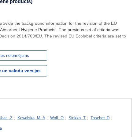
iene products)
provide the background information for the revision of the EU
 ‘Absorbent Hygiene Products’. The previous set of criteria was
cision 2014/763/EU. The revised EU Ecolabel criteria are set to
e they include a set of criteria targeting reusable
ces noformējums
 un valodu versijas
ibas, Z
;
Kowalska, M. A
;
Wolf, O
;
Sinkko, T
;
Tosches D
;
a