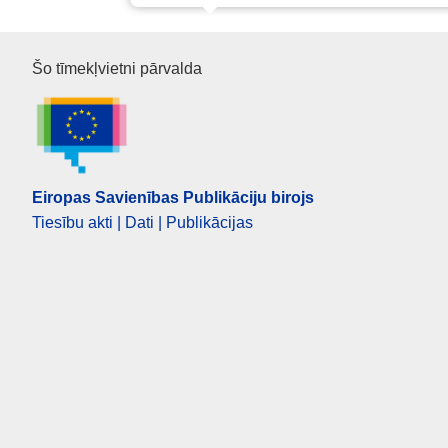
Eiropas Savienības Publikāciju
Šo tīmekļvietni pārvalda
Eiropas Savienības Publikāciju birojs
Tiesību akti | Dati | Publikācijas