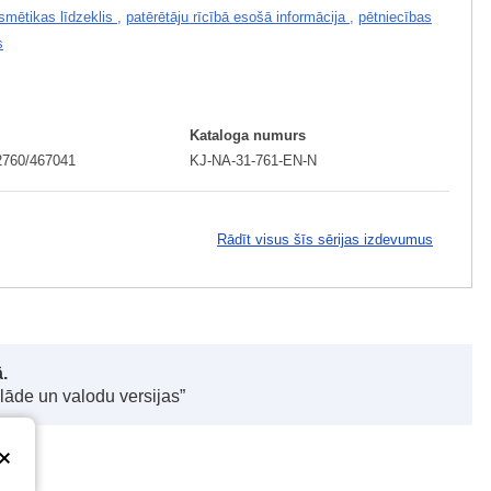
smētikas līdzeklis
,
patērētāju rīcībā esošā informācija
,
pētniecības
s
I
Kataloga numurs
2760/467041
KJ-NA-31-761-EN-N
Rādīt visus šīs sērijas izdevumus
.
elāde un valodu versijas”