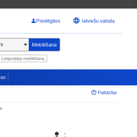
Pieslēgties
latviešu valoda
Meklēšana
Lietpratēja meklēšana
jas
Palīdzība
nē