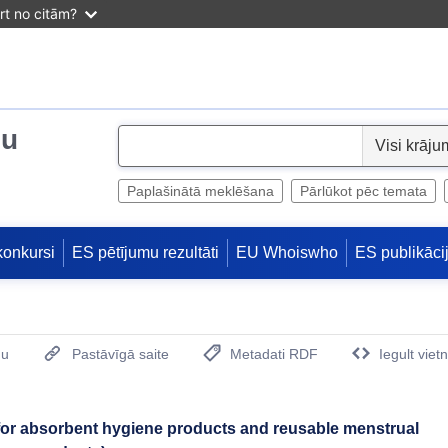
irt no citām?
ju
S
e
l
Paplašinātā meklēšana
Pārlūkot pēc temata
e
c
konkursi
ES pētījumu rezultāti
EU Whoiswho
ES publikāci
t
mu
Pastāvīgā saite
Metadati RDF
Iegult viet
(Opens New Window)
a for absorbent hygiene products and reusable menstrual