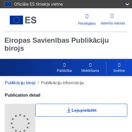
Oficiāla ES tīmekļa vietne
latviešu valoda
Pieslēgties
Eiropas Savienības Publikāciju
birojs
Palīdzība
Meklēšana
Izvēlne
Publikāciju birojs
Publikāciju informācija
Publication Detail Actions Portlet
Publication detail
Lietotāju vērtējums
Lejupielādēt