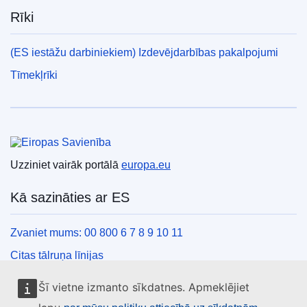
Rīki
(ES iestāžu darbiniekiem) Izdevējdarbības pakalpojumi
Tīmekļrīki
Eiropas Savienība
Uzziniet vairāk portālā
europa.eu
Kā sazināties ar ES
Zvaniet mums: 00 800 6 7 8 9 10 11
Citas tālruņa līnijas
Saziņas veidlapa
Šī vietne izmanto sīkdatnes. Apmeklējiet
ES centru kontaktinformācija