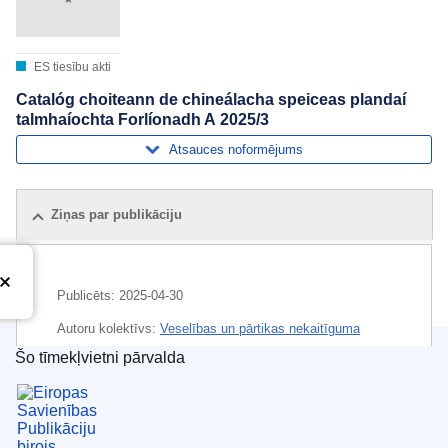
ES tiesību akti
Catalóg choiteann de chineálacha speiceas plandaí
talmhaíochta Forlíonadh A 2025/3
Atsauces noformējums
Ziņas par publikāciju
Publicēts:
2025-04-30
Autoru kolektīvs:
Veselības un pārtikas nekaitīguma
ģenerāldirektorāts
(
Eiropas Komisija
)
,
Eiropas Komisija
Šo tīmekļvietni pārvalda
Eiropas Savienības Publikāciju birojs
Temats:
eļļas augs
,
katalogs
,
labība
,
rupjās lopbarības
augi
,
sakņaugi
,
šķiedraugs