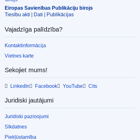
CELEX : C/2025/02469
Eiropas Savienības Publikāciju birojs
ELI :
C/2025/2469/oj
Tiesību akti | Dati | Publikācijas
OJ : C_202502469
Vajadzīga palīdzība?
IMMC : C(2025)1938/3986528
Kontaktinformācija
Vietnes karte
Sekojiet mums!
LinkedIn
Facebook
YouTube
Cits
Juridiski jautājumi
Juridiski paziņojumi
Sīkdatnes
Piekļūstamība