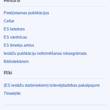
Resursi
Piekļūstamas publikācijas
Cellar
ES lietotnes
ES vārdnīcas
ES tīmekļa arhīvs
Iestāžu publikāciju noformēšanas rokasgrāmata
Bibliotekāriem
Rīki
(ES iestāžu darbiniekiem) Izdevējdarbības pakalpojumi
Tīmekļrīki