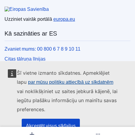
Eiropas Savienība
Uzziniet vairāk portālā
europa.eu
Kā sazināties ar ES
Zvaniet mums: 00 800 6 7 8 9 10 11
Citas tālruņa līnijas
Saziņas veidlapa
Šī vietne izmanto sīkdatnes. Apmeklējiet
ES centru kontaktinformācija
lapu
par mūsu politiku attiecībā uz sīkdatnēm
vai noklikšķiniet uz saites jebkurā kājenē, lai
Sociālie mediji
iegūtu plašāku informāciju un mainītu savas
preferences.
ES konti sociālajos medijos
ES iestādes un struktūras
Akceptēt visus sīkfailus