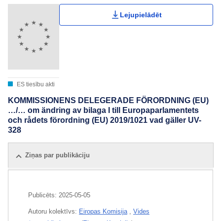
Lejupielādēt
ES tiesību akti
KOMMISSIONENS DELEGERADE FÖRORDNING (EU)
…/… om ändring av bilaga I till Europaparlamentets
och rådets förordning (EU) 2019/1021 vad gäller UV-
328
Ziņas par publikāciju
Publicēts:
2025-05-05
Autoru kolektīvs:
Eiropas Komisija
,
Vides