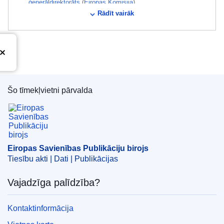
ģenerāldirektorāts
(
Eiropas Komisija
)
Rādīt vairāk
IMMC : C(2025)2567
Šo tīmekļvietni pārvalda
Eiropas Savienības Publikāciju birojs
Eiropas Savienības Publikāciju birojs
Tiesību akti | Dati | Publikācijas
Vajadzīga palīdzība?
Kontaktinformācija