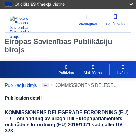
Oficiāla ES tīmekļa vietne
latviešu valoda
Pieslēgties
Eiropas Savienības Publikāciju
birojs
Palīdzība
Meklēšana
Izvēlne
Publikāciju birojs
KOMMISSIONENS DELEGERADE FÖRORDNING (EU) …/… om ändring av bilaga I till Europaparlamentets och rådets förordning (EU) 2019/1021 vad gäller UV-328
Publication Detail Actions Portlet
Publication detail
KOMMISSIONENS DELEGERADE FÖRORDNING (EU)
…/… om ändring av bilaga I till Europaparlamentets
och rådets förordning (EU) 2019/1021 vad gäller UV-
328