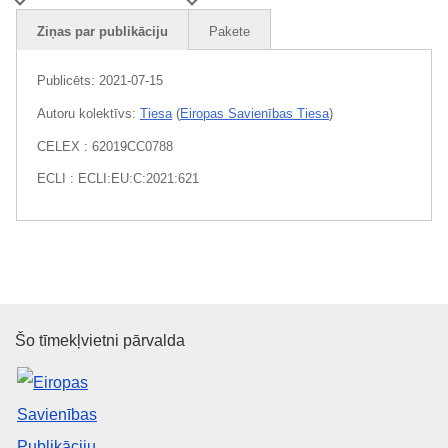
Ziņas par publikāciju
Pakete
Publicēts:
2021-07-15
Autoru kolektīvs:
Tiesa
(
Eiropas Savienības Tiesa
)
CELEX : 62019CC0788
ECLI : ECLI:EU:C:2021:621
Eiropas Savienības Publikāciju 
Šo tīmekļvietni pārvalda