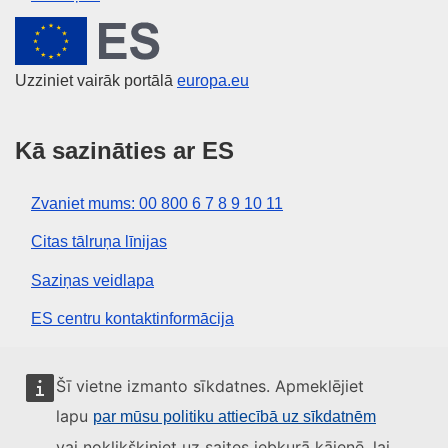
Eiropas Savienība
Uzziniet vairāk portālā
europa.eu
Kā sazināties ar ES
Zvaniet mums: 00 800 6 7 8 9 10 11
Citas tālruņa līnijas
Saziņas veidlapa
ES centru kontaktinformācija
Sociālie mediji
Šī vietne izmanto sīkdatnes. Apmeklējiet
lapu
par mūsu politiku attiecībā uz sīkdatnēm
ES konti sociālajos medijos
vai noklikšķiniet uz saites jebkurā kājenē, lai