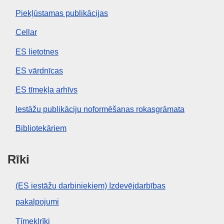
Piekļūstamas publikācijas
Cellar
ES lietotnes
ES vārdnīcas
ES tīmekļa arhīvs
Iestāžu publikāciju noformēšanas rokasgrāmata
Bibliotekāriem
Rīki
(ES iestāžu darbiniekiem) Izdevējdarbības
pakalpojumi
Tīmekļrīki