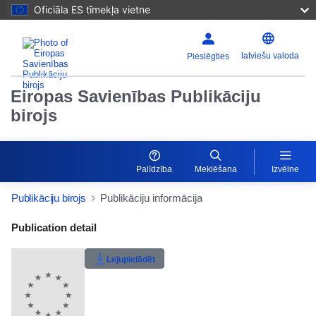
Oficiāla ES tīmekļa vietne
latviešu valoda
Pieslēgties
Eiropas Savienības Publikāciju
birojs
Palīdzība
Meklēšana
Izvēlne
Publikāciju birojs
Publikāciju informācija
Publication Detail Actions Portlet
Publication detail
Lietotāju vērtējums
Lejupielādēt