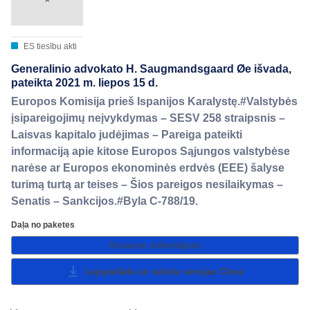
ES tiesību akti
Generalinio advokato H. Saugmandsgaard Øe išvada,
pateikta 2021 m. liepos 15 d.
Europos Komisija prieš Ispanijos Karalystę.#Valstybės
įsipareigojimų neįvykdymas – SESV 258 straipsnis –
Laisvas kapitalo judėjimas – Pareiga pateikti
informaciją apie kitose Europos Sąjungos valstybėse
narėse ar Europos ekonominės erdvės (EEE) šalyse
turimą turtą ar teises – Šios pareigos nesilaikymas –
Senatis – Sankcijos.#Byla C-788/19.
Daļa no paketes
Atsauces noformējums
Lejupielāde un valodu versijas
Close