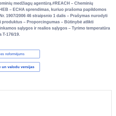
heminių medžiagų agentūrą.#REACH – Cheminių
 HEB – ECHA sprendimas, kuriuo prašoma papildomos
Nr. 1907/2006 46 straipsnio 1 dalis – Prašymas nurodyti
 produktus – Proporcingumas – Būtinybė atlikti
inkamos sąlygos ir realios sąlygos – Tyrimo temperatūra
a T-176/19.
ces noformējums
 un valodu versijas