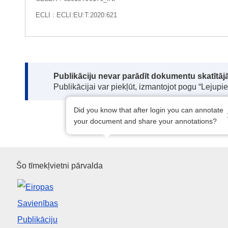
ECLI : ECLI:EU:T:2020:621
Note:
Publikāciju nevar parādīt dokumentu skatītājā
Publikācijai var piekļūt, izmantojot pogu “Lejupi
Did you know that after login you can annotate
your document and share your annotations?
Eiropas Savienības Publikāciju
Šo tīmekļvietni pārvalda