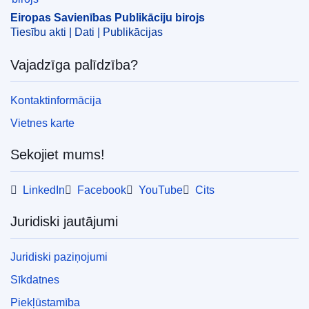
OJ : C_202404149
Eiropas Savienības Publikāciju birojs
Tiesību akti | Dati | Publikācijas
IMMC : P9_CR(2023)07-12
Vajadzīga palīdzība?
pdfa2a
Kontaktinformācija
Rādīt visus šīs sērijas izdevumus
View all acts from same session in Eur-Lex
Vietnes karte
Sekojiet mums!
LinkedIn
Facebook
YouTube
Cits
Juridiski jautājumi
Juridiski paziņojumi
Sīkdatnes
Piekļūstamība