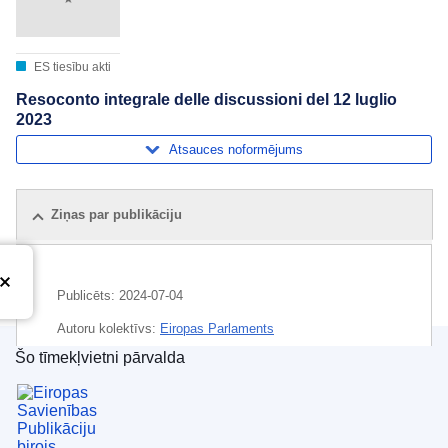
ES tiesību akti
Resoconto integrale delle discussioni del 12 luglio
2023
Atsauces noformējums
Ziņas par publikāciju
Publicēts:
2024-07-04
Autoru kolektīvs:
Eiropas Parlaments
Šo tīmekļvietni pārvalda
Temats:
Eiropas Parlaments
,
parlamenta debates
Eiropas Savienības Publikāciju birojs
CELEX : C/2024/04149
ELI :
C/2024/4149/oj