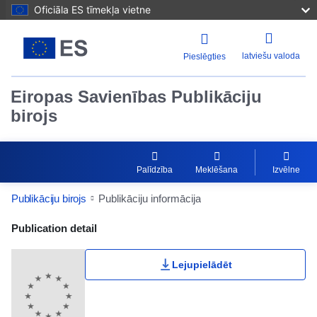
Oficiāla ES tīmekļa vietne
latviešu valoda
Pieslēgties
Eiropas Savienības Publikāciju
birojs
Palīdzība
Meklēšana
Izvēlne
Publikāciju birojs
Publikāciju informācija
Publication Detail Actions Portlet
Publication detail
Lejupielādēt