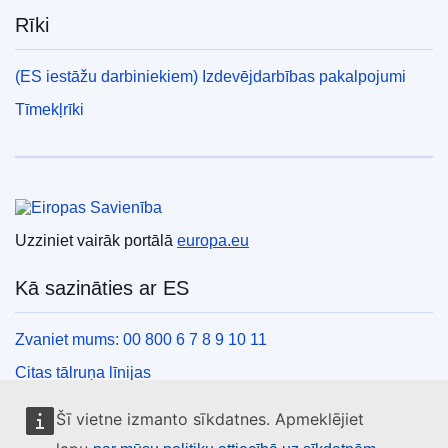
Rīki
(ES iestāžu darbiniekiem) Izdevējdarbības pakalpojumi
Tīmekļrīki
Eiropas Savienība
Uzziniet vairāk portālā
europa.eu
Kā sazināties ar ES
Zvaniet mums: 00 800 6 7 8 9 10 11
Citas tālruņa līnijas
Saziņas veidlapa
Šī vietne izmanto sīkdatnes. Apmeklējiet
ES centru kontaktinformācija