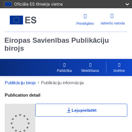
Oficiāla ES tīmekļa vietne
latviešu valoda
Pieslēgties
Eiropas Savienības Publikāciju
birojs
Palīdzība
Meklēšana
Izvēlne
Publikāciju birojs
Publikāciju informācija
Publication Detail Actions Portlet
Publication detail
Lejupielādēt