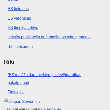
ES lietotnes
ES vārdnīcas
ES tīmekļa arhīvs
Iestāžu publikāciju noformēšanas rokasgrāmata
Bibliotekāriem
Rīki
(ES iestāžu darbiniekiem) Izdevējdarbības
pakalpojumi
Tīmekļrīki
Eiropas Savienība
Uzziniet vairāk portālā
europa.eu