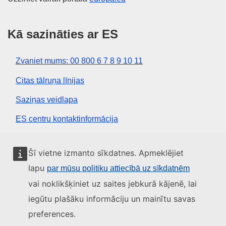
Kā sazināties ar ES
Zvaniet mums: 00 800 6 7 8 9 10 11
Citas tālruņa līnijas
Saziņas veidlapa
ES centru kontaktinformācija
Sociālie mediji
Šī vietne izmanto sīkdatnes. Apmeklējiet
lapu
par mūsu politiku attiecībā uz sīkdatnēm
ES konti sociālajos medijos
vai noklikšķiniet uz saites jebkurā kājenē, lai
iegūtu plašāku informāciju un mainītu savas
ES iestādes un struktūras
preferences.