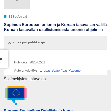
ES tiesību akti
Sopimus Euroopan unionin ja Korean tasavallan välillä
Korean tasavallan osallistumisesta unionin ohjelmiin
Ziņas par publikāciju
Publicēts:
2025-02-11
Autoru kolektīvs:
Eiropas Savienības Padome
Eiropas Savienības Publikāciju 
Šo tīmekļvietni pārvalda
IMMC : ST 16701 2024 INIT
Eiropas Savienības Publikāciju birojs