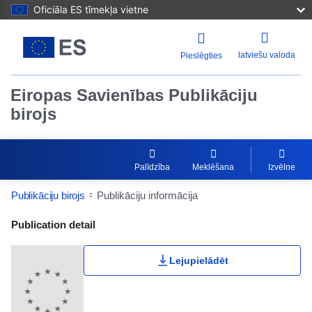
Oficiāla ES tīmekļa vietne
latviešu valoda
Pieslēgties
Eiropas Savienības Publikāciju
birojs
Palīdzība
Meklēšana
Izvēlne
Publikāciju birojs
Publikāciju informācija
Publication Detail Actions Portlet
Publication detail
Lejupielādēt