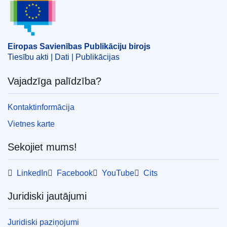
Temats:
pamattiesības
,
tiesiskums
IMMC : Ares(2025)4722887
Eiropas Savienības Publikāciju birojs
Tiesību akti | Dati | Publikācijas
Vajadzīga palīdzība?
Kontaktinformācija
Vietnes karte
Sekojiet mums!
LinkedIn
Facebook
YouTube
Cits
Juridiski jautājumi
Juridiski paziņojumi