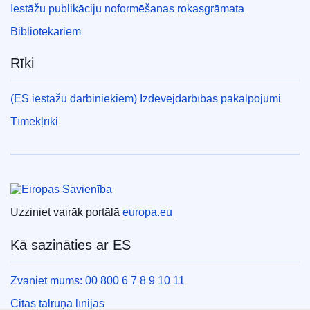
Iestāžu publikāciju noformēšanas rokasgrāmata
Bibliotekāriem
Rīki
(ES iestāžu darbiniekiem) Izdevējdarbības pakalpojumi
Tīmekļrīki
Eiropas Savienība
Uzziniet vairāk portālā
europa.eu
Kā sazināties ar ES
Zvaniet mums: 00 800 6 7 8 9 10 11
Citas tālruņa līnijas