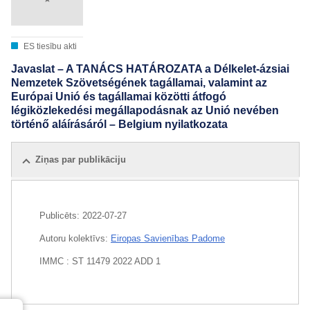
ES tiesību akti
Javaslat – A TANÁCS HATÁROZATA a Délkelet-ázsiai
Nemzetek Szövetségének tagállamai, valamint az
Európai Unió és tagállamai közötti átfogó
légiközlekedési megállapodásnak az Unió nevében
történő aláírásáról – Belgium nyilatkozata
Ziņas par publikāciju
Publicēts:
2022-07-27
Autoru kolektīvs:
Eiropas Savienības Padome
IMMC : ST 11479 2022 ADD 1