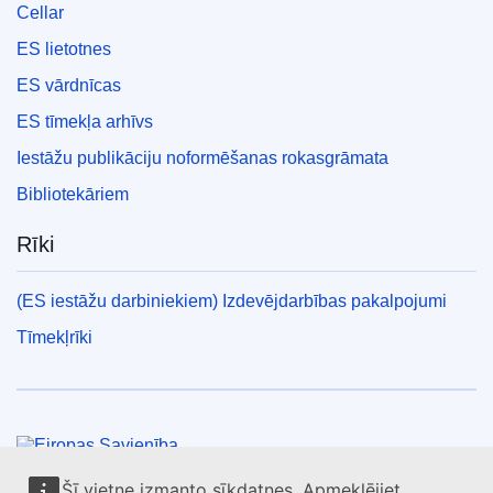
Cellar
ES lietotnes
ES vārdnīcas
ES tīmekļa arhīvs
Iestāžu publikāciju noformēšanas rokasgrāmata
Bibliotekāriem
Rīki
(ES iestāžu darbiniekiem) Izdevējdarbības pakalpojumi
Tīmekļrīki
Eiropas Savienība
Uzziniet vairāk portālā
europa.eu
Šī vietne izmanto sīkdatnes. Apmeklējiet