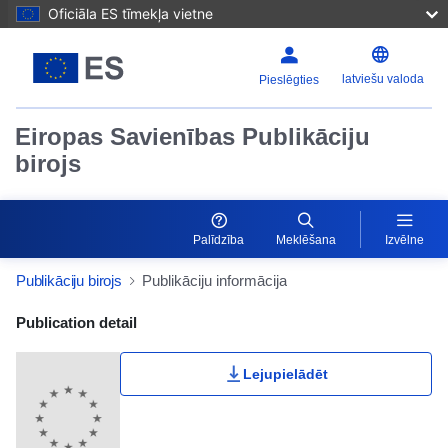
Oficiāla ES tīmekļa vietne
latviešu valoda
Pieslēgties
Eiropas Savienības Publikāciju
birojs
Palīdzība
Meklēšana
Izvēlne
Publikāciju birojs
Publikāciju informācija
Publication Detail Actions Portlet
Publication detail
Lejupielādēt