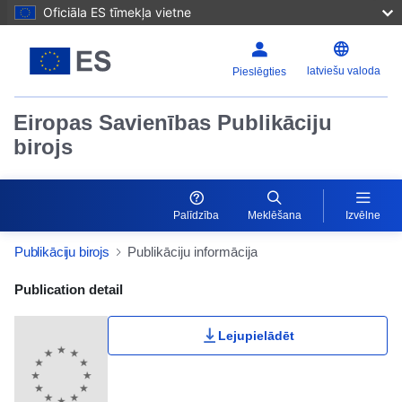
Oficiāla ES tīmekļa vietne
latviešu valoda
Pieslēgties
Eiropas Savienības Publikāciju
birojs
Palīdzība
Meklēšana
Izvēlne
Publikāciju birojs
Publikāciju informācija
Publication Detail Actions Portlet
Publication detail
Lejupielādēt