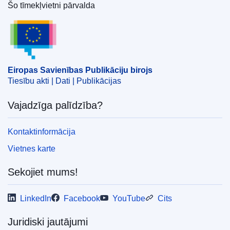
Komisija
)
,
Eiropas Komisija
Šo tīmekļvietni pārvalda
Eiropas Savienības Publikāciju birojs
Temats:
enerģētikas politika
Eiropas Savienības Publikāciju birojs
Tiesību akti | Dati | Publikācijas
Vajadzīga palīdzība?
Kontaktinformācija
Vietnes karte
Sekojiet mums!
LinkedIn
Facebook
YouTube
Cits
Juridiski jautājumi