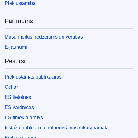
Piekļūstamība
Par mums
Mūsu mērķis, redzējums un vērtības
E-jaunumi
Resursi
Piekļūstamas publikācijas
Cellar
ES lietotnes
ES vārdnīcas
ES tīmekļa arhīvs
Iestāžu publikāciju noformēšanas rokasgrāmata
Bibliotekāriem