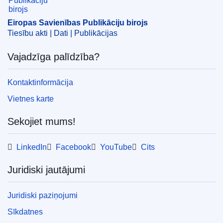
kontrolakciju sabiedrība
,
loģistika
,
preču pārvadājumi
,
starptautiskā tirdzniecība
,
uzņēmumu apvienošanās
Eiropas Savienības Publikāciju birojs
kontrole
Tiesību akti | Dati | Publikācijas
CELEX : 52024M11652(01)
Vajadzīga palīdzība?
ELI :
C/2024/6311/oj
OJ : C_202406311
Kontaktinformācija
IMMC : C(2024)7139/3705274
Vietnes karte
Sekojiet mums!
LinkedIn
Facebook
YouTube
Cits
Juridiski jautājumi
Juridiski paziņojumi
Sīkdatnes