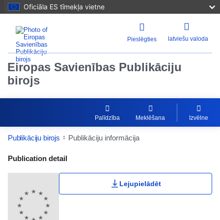
Oficiāla ES tīmekļa vietne
latviešu valoda
Pieslēgties
Eiropas Savienības Publikāciju
birojs
Palīdzība
Meklēšana
Izvēlne
Publikāciju birojs
Publikāciju informācija
Publication Detail Actions Portlet
Publication detail
Lejupielādēt