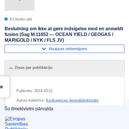
ES tiesību akti
Beslutning om ikke at gøre indsigelse mod en anmeldt
fusion (Sag M.11652 — OCEAN YIELD / GEOGAS /
MARIGOLD / NYK / FLS JV)
Atsauces noformējums
Ziņas par publikāciju
Publicēts:
2024-10-21
Autoru kolektīvs:
Konkurences ģenerāldirektorāts
(
Eiropas Komisija
)
,
Eiropas Komisija
Šo tīmekļvietni pārvalda
Eiropas Savienības Publikāciju birojs
Temats:
ekonomikas koncentrācija
,
enerģijas transports
,
fraktēšana
,
ieguldījumu sabiedrība
,
jūras transports
,