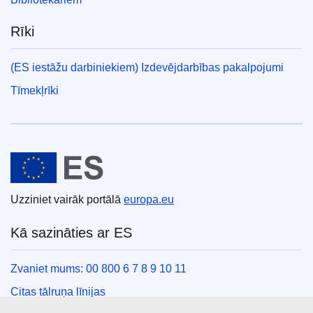
Rīki
(ES iestāžu darbiniekiem) Izdevējdarbības pakalpojumi
Tīmekļrīki
Eiropas Savienība
Uzziniet vairāk portālā
europa.eu
Kā sazināties ar ES
Zvaniet mums: 00 800 6 7 8 9 10 11
Citas tālruņa līnijas