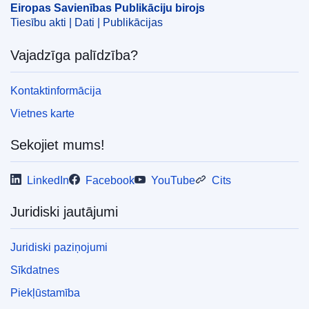
Eiropas Savienības Publikāciju birojs
COMNAT : COM_2011_0790_FIN
Tiesību akti | Dati | Publikācijas
Vajadzīga palīdzība?
Kontaktinformācija
Vietnes karte
Sekojiet mums!
LinkedIn
Facebook
YouTube
Cits
Juridiski jautājumi
Juridiski paziņojumi
Sīkdatnes
Piekļūstamība