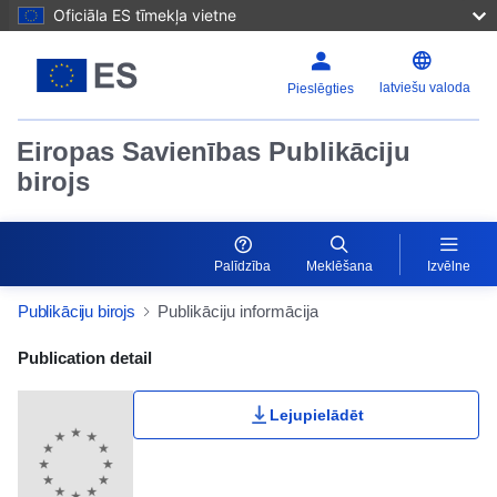
Oficiāla ES tīmekļa vietne
latviešu valoda
Pieslēgties
Eiropas Savienības Publikāciju
birojs
Palīdzība
Meklēšana
Izvēlne
Publikāciju birojs
Publikāciju informācija
Publication Detail Actions Portlet
Publication detail
Lejupielādēt