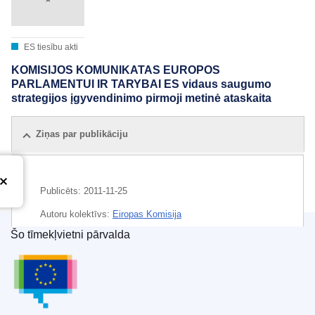
ES tiesību akti
KOMISIJOS KOMUNIKATAS EUROPOS
PARLAMENTUI IR TARYBAI ES vidaus saugumo
strategijos įgyvendinimo pirmoji metinė ataskaita
Ziņas par publikāciju
Publicēts:
2011-11-25
Autoru kolektīvs:
Eiropas Komisija
Šo tīmekļvietni pārvalda
Temats:
administratīvā sadarbība
,
datornoziegums
,
Eiropas Savienības Publikāciju birojs
iekšpolitika
,
likumpārkāpums
,
robeža
,
starptautiskā
drošība
,
terorisms
CELEX : 52011DC0790