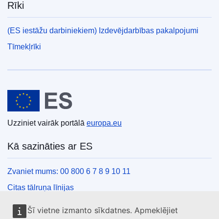
Rīki
(ES iestāžu darbiniekiem) Izdevējdarbības pakalpojumi
Tīmekļrīki
Eiropas Savienība
Uzziniet vairāk portālā
europa.eu
Kā sazināties ar ES
Zvaniet mums: 00 800 6 7 8 9 10 11
Citas tālruņa līnijas
Saziņas veidlapa
Šī vietne izmanto sīkdatnes. Apmeklējiet