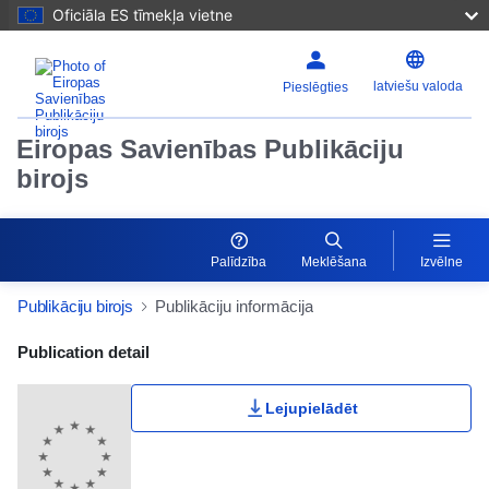
Oficiāla ES tīmekļa vietne
latviešu valoda
Pieslēgties
Eiropas Savienības Publikāciju
birojs
Palīdzība
Meklēšana
Izvēlne
Publikāciju birojs
Publikāciju informācija
Publication Detail Actions Portlet
Publication detail
Lejupielādēt