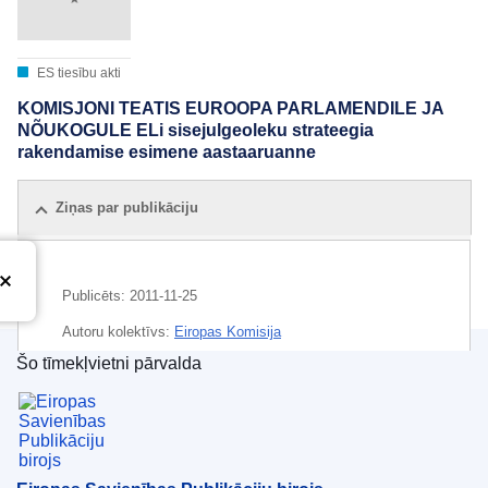
ES tiesību akti
KOMISJONI TEATIS EUROOPA PARLAMENDILE JA
NÕUKOGULE ELi sisejulgeoleku strateegia
rakendamise esimene aastaaruanne
Ziņas par publikāciju
Publicēts:
2011-11-25
Autoru kolektīvs:
Eiropas Komisija
Šo tīmekļvietni pārvalda
Temats:
administratīvā sadarbība
,
datornoziegums
,
Eiropas Savienības Publikāciju birojs
iekšpolitika
,
likumpārkāpums
,
robeža
,
starptautiskā
drošība
,
terorisms
CELEX : 52011DC0790