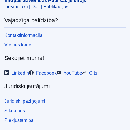
Eiropas Savienības Publikāciju birojs
COMNAT : COM_2011_0790_FIN
Tiesību akti | Dati | Publikācijas
Vajadzīga palīdzība?
Kontaktinformācija
Vietnes karte
Sekojiet mums!
LinkedIn
Facebook
YouTube
Cits
Juridiski jautājumi
Juridiski paziņojumi
Sīkdatnes
Piekļūstamība