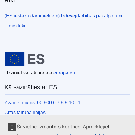
Rīki
(ES iestāžu darbiniekiem) Izdevējdarbības pakalpojumi
Tīmekļrīki
Eiropas Savienība
Uzziniet vairāk portālā
europa.eu
Kā sazināties ar ES
Zvaniet mums: 00 800 6 7 8 9 10 11
Citas tālruņa līnijas
Saziņas veidlapa
Šī vietne izmanto sīkdatnes. Apmeklējiet
ES centru kontaktinformācija