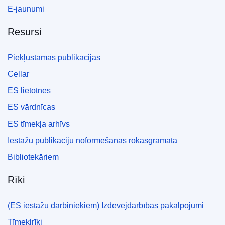
E-jaunumi
Resursi
Piekļūstamas publikācijas
Cellar
ES lietotnes
ES vārdnīcas
ES tīmekļa arhīvs
Iestāžu publikāciju noformēšanas rokasgrāmata
Bibliotekāriem
Rīki
(ES iestāžu darbiniekiem) Izdevējdarbības pakalpojumi
Tīmekļrīki