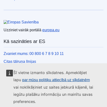
Eiropas Savienība
Uzziniet vairāk portālā
europa.eu
Kā sazināties ar ES
Zvaniet mums: 00 800 6 7 8 9 10 11
Citas tālruņa līnijas
Saziņas veidlapa
Šī vietne izmanto sīkdatnes. Apmeklējiet
ES centru kontaktinformācija
lapu
par mūsu politiku attiecībā uz sīkdatnēm
vai noklikšķiniet uz saites jebkurā kājenē, lai
Sociālie mediji
iegūtu plašāku informāciju un mainītu savas
preferences.
ES konti sociālajos medijos