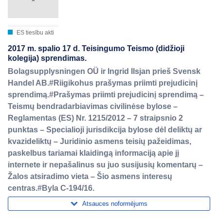
ES tiesību akti
2017 m. spalio 17 d. Teisingumo Teismo (didžioji
kolegija) sprendimas.
Bolagsupplysningen OÜ ir Ingrid Ilsjan prieš Svensk
Handel AB.#Riigikohus prašymas priimti prejudicinį
sprendimą.#Prašymas priimti prejudicinį sprendimą –
Teismų bendradarbiavimas civilinėse bylose –
Reglamentas (ES) Nr. 1215/2012 – 7 straipsnio 2
punktas – Specialioji jurisdikcija bylose dėl deliktų ar
kvazideliktų – Juridinio asmens teisių pažeidimas,
paskelbus tariamai klaidingą informaciją apie jį
internete ir nepašalinus su juo susijusių komentarų –
Žalos atsiradimo vieta – Šio asmens interesų
centras.#Byla C-194/16.
Atsauces noformējums