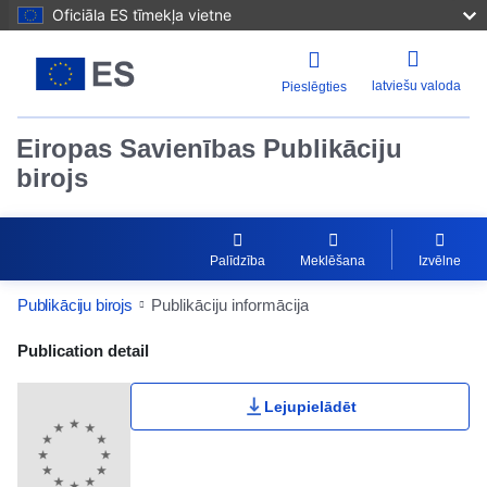
Oficiāla ES tīmekļa vietne
latviešu valoda
Pieslēgties
Eiropas Savienības Publikāciju
birojs
Palīdzība
Meklēšana
Izvēlne
Publikāciju birojs
Publikāciju informācija
Publication Detail Actions Portlet
Publication detail
Lejupielādēt