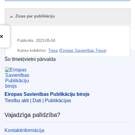
Ziņas par publikāciju
Publicēts:
2023-05-04
Autoru kolektīvs:
Tiesa
(
Eiropas Savienības Tiesa
)
Šo tīmekļvietni pārvalda
Temats:
administratīvā sankcija
,
faktūrrēķina
Eiropas Savienības Publikāciju birojs
izrakstīšana
,
juridiskā kontrole
,
nodarījums nodokļu
jomā
,
nolēmuma piespiedu izpilde
,
proporcionalitātes
princips
,
PVN
,
tiesības uz taisnīgu tiesu
Eiropas Savienības Publikāciju birojs
CELEX : 62021CA0097
Tiesību akti | Dati | Publikācijas
OJ : JOC_2023_216_R_0005
Vajadzīga palīdzība?
IMMC : ARR-C-0097-2021
Kontaktinformācija