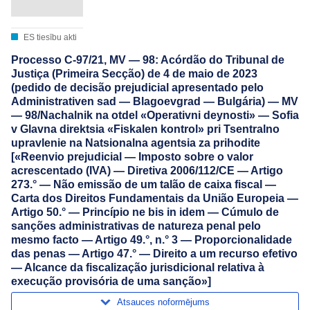
ES tiesību akti
Processo C-97/21, MV — 98: Acórdão do Tribunal de
Justiça (Primeira Secção) de 4 de maio de 2023
(pedido de decisão prejudicial apresentado pelo
Administrativen sad — Blagoevgrad — Bulgária) — MV
— 98/Nachalnik na otdel «Operativni deynosti» — Sofia
v Glavna direktsia «Fiskalen kontrol» pri Tsentralno
upravlenie na Natsionalna agentsia za prihodite
[«Reenvio prejudicial — Imposto sobre o valor
acrescentado (IVA) — Diretiva 2006/112/CE — Artigo
273.° — Não emissão de um talão de caixa fiscal —
Carta dos Direitos Fundamentais da União Europeia —
Artigo 50.° — Princípio ne bis in idem — Cúmulo de
sanções administrativas de natureza penal pelo
mesmo facto — Artigo 49.°, n.° 3 — Proporcionalidade
das penas — Artigo 47.° — Direito a um recurso efetivo
— Alcance da fiscalização jurisdicional relativa à
execução provisória de uma sanção»]
Atsauces noformējums