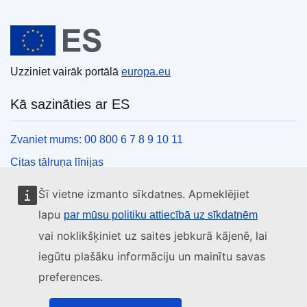
Eiropas Savienība
Uzziniet vairāk portālā
europa.eu
Kā sazināties ar ES
Zvaniet mums: 00 800 6 7 8 9 10 11
Citas tālruņa līnijas
Saziņas veidlapa
Šī vietne izmanto sīkdatnes. Apmeklējiet
ES centru kontaktinformācija
lapu
par mūsu politiku attiecībā uz sīkdatnēm
vai noklikšķiniet uz saites jebkurā kājenē, lai
Sociālie mediji
iegūtu plašāku informāciju un mainītu savas
preferences.
ES konti sociālajos medijos