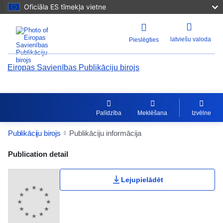
Oficiāla ES tīmekļa vietne
latviešu valoda
Pieslēgties
Eiropas Savienības Publikāciju birojs
Palīdzība
Meklēšana
Izvēlne
Publikāciju birojs
Publikāciju informācija
Publication Detail Actions Portlet
Publication detail
Lejupielādēt