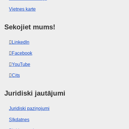
Vietnes karte
Šo publikāciju var lejupielādēt tīmekļa formātā
(PDF) un drukas kvalitātes formātā (PDF/X).
Plašāku informāciju par to, kā izdrukāt savas
Sekojiet mums!
ES publikāciju kopijas, skatīt mūsu bieži
uzdoto
jautājumu sadaļā.
LinkedIn
Facebook
YouTube
Cits
Juridiski jautājumi
Juridiski paziņojumi
Sīkdatnes