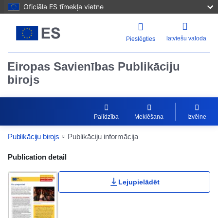
Oficiāla ES tīmekļa vietne
latviešu valoda
Pieslēgties
Eiropas Savienības Publikāciju
birojs
Palīdzība
Meklēšana
Izvēlne
Publikāciju birojs
Publikāciju informācija
Publication Detail Actions Portlet
Publication detail
Lejupielādēt