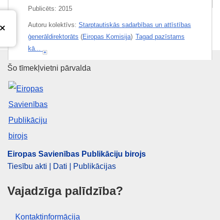
Publicēts:
2015
Autoru kolektīvs:
Starptautiskās sadarbības un attīstības
ģenerāldirektorāts
(
Eiropas Komisija
)
Tagad pazīstams
kā...
Temati
Attīstības politika
,
Ārpolitika un drošības politika
Eiropas Savienības Publikāciju 
Šo tīmekļvietni pārvalda
— Aizsardzība
Temats:
attīstības politika
,
ekonomikas attīstība
,
miers
,
sabiedrības drošība
,
sabiedrības informēšanas
kampaņa
PDF
Eiropas Savienības Publikāciju birojs
Tiesību akti | Dati | Publikācijas
Drukāts
Vajadzīga palīdzība?
Released on EU publications website:
2015-12-15
Kontaktinformācija