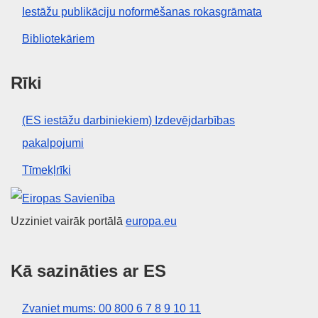
Iestāžu publikāciju noformēšanas rokasgrāmata
Bibliotekāriem
Rīki
(ES iestāžu darbiniekiem) Izdevējdarbības
pakalpojumi
Tīmekļrīki
Eiropas Savienība
Uzziniet vairāk portālā
europa.eu
Kā sazināties ar ES
Zvaniet mums: 00 800 6 7 8 9 10 11