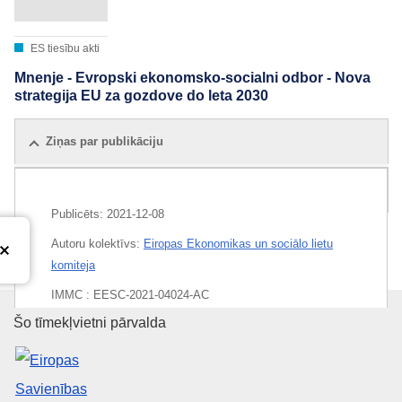
ES tiesību akti
Mnenje - Evropski ekonomsko-socialni odbor - Nova
strategija EU za gozdove do leta 2030
Ziņas par publikāciju
Visi izdevumi
Publicēts:
2021-12-08
Autoru kolektīvs:
Eiropas Ekonomikas un sociālo lietu
komiteja
IMMC : EESC-2021-04024-AC
Eiropas Savienības Publikāciju 
Šo tīmekļvietni pārvalda
EDITION : d3a6da6b-545a-11ec-91ac-01aa75ed71a1
EDITION : 69ce6097-b54b-11ec-b6f4-01aa75ed71a1