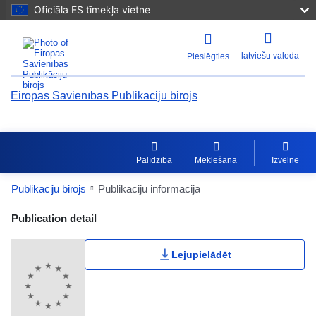
Oficiāla ES tīmekļa vietne
latviešu valoda
Pieslēgties
Eiropas Savienības Publikāciju birojs
Palīdzība
Meklēšana
Izvēlne
Publikāciju birojs
Publikāciju informācija
Publication Detail Actions Portlet
Publication detail
Lejupielādēt