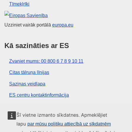
Tīmekļrīki
Eiropas Savienība
Uzziniet vairāk portālā
europa.eu
Kā sazināties ar ES
Zvaniet mums: 00 800 6 7 8 9 10 11
Citas tālruņa līnijas
Saziņas veidlapa
ES centru kontaktinformācija
Sociālie mediji
Šī vietne izmanto sīkdatnes. Apmeklējiet
lapu
par mūsu politiku attiecībā uz sīkdatnēm
ES konti sociālajos medijos