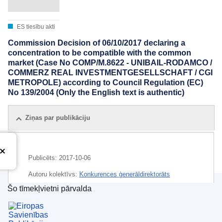
ES tiesību akti
Commission Decision of 06/10/2017 declaring a
concentration to be compatible with the common
market (Case No COMP/M.8622 - UNIBAIL-RODAMCO /
COMMERZ REAL INVESTMENTGESELLSCHAFT / CGI
METROPOLE) according to Council Regulation (EC)
No 139/2004 (Only the English text is authentic)
Ziņas par publikāciju
Publicēts:
2017-10-06
Autoru kolektīvs:
Konkurences ģenerāldirektorāts
(
Eiropas Komisija
)
,
Eiropas Komisija
Šo tīmekļvietni pārvalda
Eiropas Savienības Publikāciju birojs
CELEX : 32017M8622