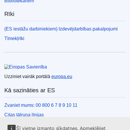
Bibliotekāriem
Rīki
(ES iestāžu darbiniekiem) Izdevējdarbības pakalpojumi
Tīmekļrīki
Eiropas Savienība
Uzziniet vairāk portālā
europa.eu
Kā sazināties ar ES
Zvaniet mums: 00 800 6 7 8 9 10 11
Citas tālruņa līnijas
Saziņas veidlapa
Šī vietne izmanto sīkdatnes. Apmeklējiet