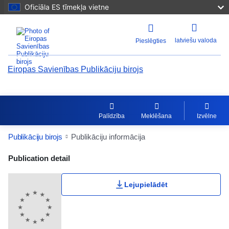
Oficiāla ES tīmekļa vietne
latviešu valoda
Pieslēgties
Eiropas Savienības Publikāciju birojs
Palīdzība
Meklēšana
Izvēlne
Publikāciju birojs
Publikāciju informācija
Publication Detail Actions Portlet
Publication detail
Lietotāju vērtējums
Lejupielādēt