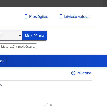
Pieslēgties
latviešu valoda
Meklēšana
Lietpratēja meklēšana
jas
Palīdzība
nē