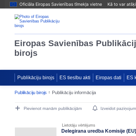
Oficiāla Eiropas Savienības tīmekļa vietne
Kā to var atšķ
Eiropas Savienības Publikāci
birojs
Publikāciju birojs
ES tiesību akti
Eiropas dati
ES 
Publikāciju birojs
Publikāciju informācija
Publication Detail Actions Portlet
Pievienot manām publikācijām
Izveidot paziņoju
Lietotāju vērtējums
Delegirana uredba Komisije (EU) 