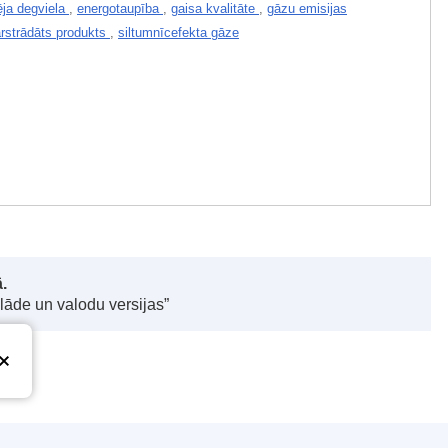
ēja degviela
,
energotaupība
,
gaisa kvalitāte
,
gāzu emisijas
rstrādāts produkts
,
siltumnīcefekta gāze
.
elāde un valodu versijas”