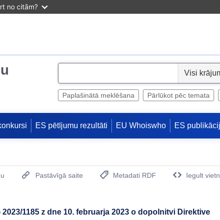
irt no citām?
ju
S
e
l
Paplašinātā meklēšana
Pārlūkot pēc temata
e
c
konkursi
ES pētījumu rezultāti
EU Whoiswho
ES publikāci
t
mu
Pastāvīgā saite
Metadati RDF
Iegult viet
(Opens New Window)
2023/1185 z dne 10. februarja 2023 o dopolnitvi Direktive