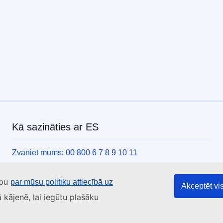
Kā sazināties ar ES
Zvaniet mums: 00 800 6 7 8 9 10 11
Citas tālruņa līnijas
apu
par mūsu politiku attiecībā uz
Saziņas veidlapa
Akceptēt vis
ā kājenē, lai iegūtu plašāku
ES centru kontaktinformācija