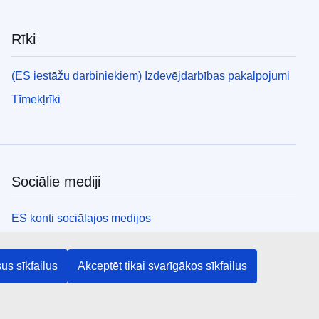
Rīki
(ES iestāžu darbiniekiem) Izdevējdarbības pakalpojumi
Tīmekļrīki
Sociālie mediji
ES konti sociālajos medijos
ES iestādes un struktūras
us sīkfailus
Akceptēt tikai svarīgākos sīkfailus
Meklēt visas ES iestādes un struktūras