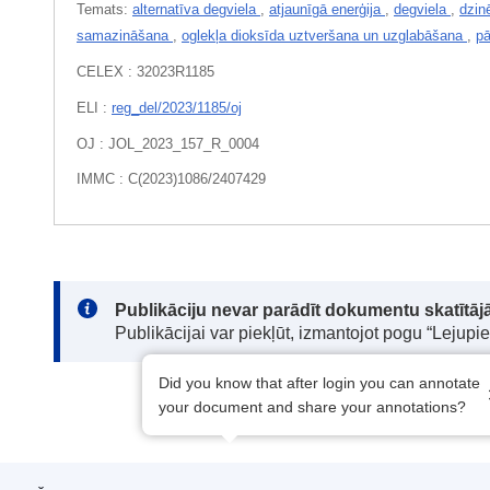
Temats:
alternatīva degviela
,
atjaunīgā enerģija
,
degviela
,
dzin
samazināšana
,
oglekļa dioksīda uztveršana un uzglabāšana
,
pā
CELEX : 32023R1185
ELI :
reg_del/2023/1185/oj
OJ : JOL_2023_157_R_0004
IMMC : C(2023)1086/2407429
Note:
Publikāciju nevar parādīt dokumentu skatītājā
Publikācijai var piekļūt, izmantojot pogu “Lejupi
Did you know that after login you can annotate
your document and share your annotations?