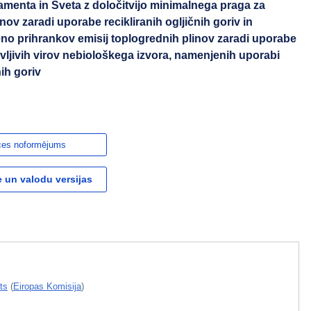
menta in Sveta z določitvijo minimalnega praga za
nov zaradi uporabe recikliranih ogljičnih goriv in
eno prihrankov emisij toplogrednih plinov zaradi uporabe
novljivih virov nebiološkega izvora, namenjenih uporabi
nih goriv
ces noformējums
 un valodu versijas
ts
(
Eiropas Komisija
)