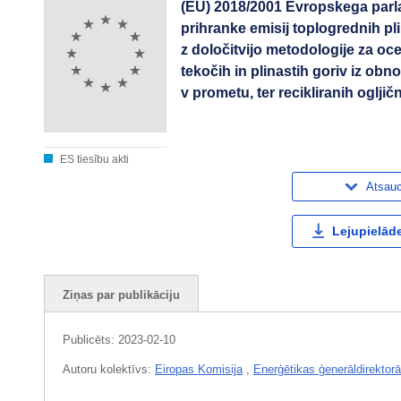
(EU) 2018/2001 Evropskega parla
prihranke emisij toplogrednih pli
z določitvijo metodologije za oc
tekočih in plinastih goriv iz ob
v prometu, ter recikliranih ogljič
ES tiesību akti
Atsau
Lejupielāde
Ziņas par publikāciju
Publicēts:
2023-02-10
Autoru kolektīvs:
Eiropas Komisija
,
Enerģētikas ģenerāldirektorā