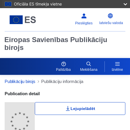
Oficiāla ES tīmekļa vietne
latviešu valoda
Pieslēgties
Eiropas Savienības Publikāciju
birojs
Palīdzība
Meklēšana
Izvēlne
Publikāciju birojs
Publikāciju informācija
Publication Detail Actions Portlet
Publication detail
Lejupielādēt