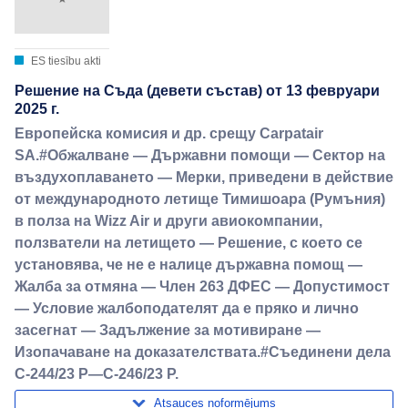
ES tiesību akti
Решение на Съда (девети състав) от 13 февруари
2025 г.
Европейска комисия и др. срещу Carpatair
SA.#Обжалване — Държавни помощи — Сектор на
въздухоплаването — Мерки, приведени в действие
от международното летище Тимишоара (Румъния)
в полза на Wizz Air и други авиокомпании,
ползватели на летището — Решение, с което се
установява, че не е налице държавна помощ —
Жалба за отмяна — Член 263 ДФЕС — Допустимост
— Условие жалбоподателят да е пряко и лично
засегнат — Задължение за мотивиране —
Изопачаване на доказателствата.#Съединени дела
C-244/23 P—C-246/23 P.
Atsauces noformējums