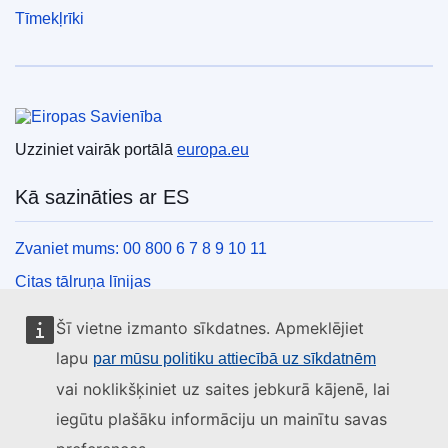
Tīmekļrīki
Eiropas Savienība
Uzziniet vairāk portālā
europa.eu
Kā sazināties ar ES
Zvaniet mums: 00 800 6 7 8 9 10 11
Citas tālruņa līnijas
Saziņas veidlapa
Šī vietne izmanto sīkdatnes. Apmeklējiet
ES centru kontaktinformācija
lapu
par mūsu politiku attiecībā uz sīkdatnēm
vai noklikšķiniet uz saites jebkurā kājenē, lai
Sociālie mediji
iegūtu plašāku informāciju un mainītu savas