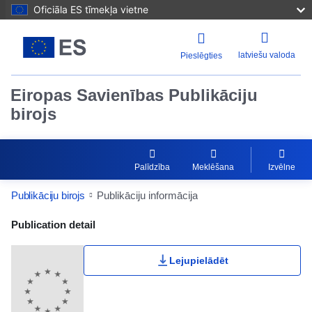
Oficiāla ES tīmekļa vietne
latviešu valoda
Pieslēgties
Eiropas Savienības Publikāciju
birojs
Palīdzība
Meklēšana
Izvēlne
Publikāciju birojs
Publikāciju informācija
Publication Detail Actions Portlet
Publication detail
Lejupielādēt