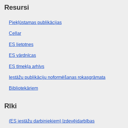
Resursi
Piekļūstamas publikācijas
Cellar
ES lietotnes
ES vārdnīcas
ES tīmekļa arhīvs
Iestāžu publikāciju noformēšanas rokasgrāmata
Bibliotekāriem
Rīki
(ES iestāžu darbiniekiem) Izdevējdarbības