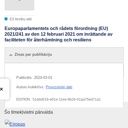
ES tiesību akti
Europaparlamentets och rådets förordning (EU)
2021/241 av den 12 februari 2021 om inrättande av
faciliteten för återhämtning och resiliens
Ziņas par publikāciju
Visi izdevumi
Publicēts:
2024-03-01
Autoru kolektīvs:
Provizoriski dati
EDITION : 51ebd018-e61e-11ee-8b2b-01aa75ed71a1
Eiropas Savienības Publikāciju 
EDITION : 5a6fbef9-f629-11f0-b9bc-01aa75ed71a1
Šo tīmekļvietni pārvalda