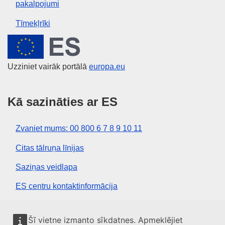
pakalpojumi
Tīmekļrīki
Eiropas Savienība
Uzziniet vairāk portālā
europa.eu
Kā sazināties ar ES
Zvaniet mums: 00 800 6 7 8 9 10 11
Citas tālruņa līnijas
Saziņas veidlapa
ES centru kontaktinformācija
Sociālie mediji
Šī vietne izmanto sīkdatnes. Apmeklējiet