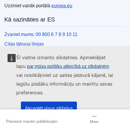
Uzziniet vairāk portālā
europa.eu
Kā sazināties ar ES
Zvaniet mums: 00 800 6 7 8 9 10 11
Citas tālruņa līnijas
Saziņas veidlapa
Šī vietne izmanto sīkdatnes. Apmeklējiet
ES centru kontaktinformācija
lapu
par mūsu politiku attiecībā uz sīkdatnēm
vai noklikšķiniet uz saites jebkurā kājenē, lai
Sociālie mediji
iegūtu plašāku informāciju un mainītu savas
preferences.
ES konti sociālajos medijos
ES iestādes un struktūras
Akceptēt visus sīkfailus
Pievienot manām publikācijām
Izveidot paziņojumu
More
Akceptēt tikai svarīgākos sīkfailus
Meklēt visas ES iestādes un struktūras