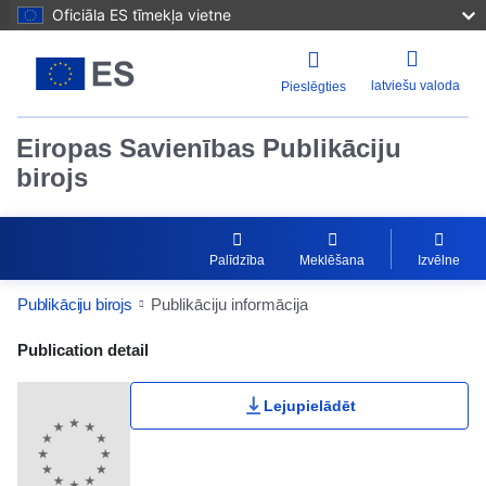
Oficiāla ES tīmekļa vietne
latviešu valoda
Pieslēgties
Eiropas Savienības Publikāciju
birojs
Palīdzība
Meklēšana
Izvēlne
Publikāciju birojs
Publikāciju informācija
Publication Detail Actions Portlet
Publication detail
Lejupielādēt