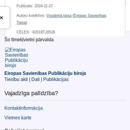
Publicēts:
2024-11-27
Autoru kolektīvs:
Vispārējā tiesa
(
Eiropas Savienības
Tiesa
)
CELEX : 62019TJ0526
Šo tīmekļvietni pārvalda
ECLI : ECLI:EU:T:2024:864
Eiropas Savienības Publikāciju birojs
Eiropas Savienības Publikāciju birojs
Tiesību akti | Dati | Publikācijas
Vajadzīga palīdzība?
Kontaktinformācija
Vietnes karte