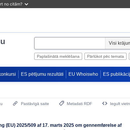
irt no citām?
ju
S
e
l
Paplašinātā meklēšana
Pārlūkot pēc temata
e
c
konkursi
ES pētījumu rezultāti
EU Whoiswho
ES publikāci
t
mu
Pastāvīgā saite
Metadati RDF
Iegult viet
(Opens New Window)
g (EU) 2025/509 af 17. marts 2025 om gennemførelse af