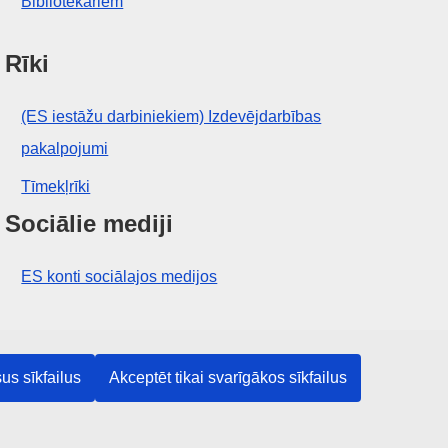
Bibliotekāriem
Rīki
(ES iestāžu darbiniekiem) Izdevējdarbības
pakalpojumi
Tīmekļrīki
Sociālie mediji
ES konti sociālajos medijos
ES iestādes un struktūras
us sīkfailus
Akceptēt tikai svarīgākos sīkfailus
Meklēt visas ES iestādes un struktūras