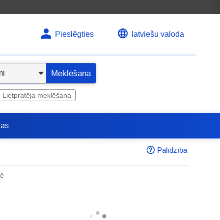
Pieslēgties
latviešu valoda
Meklēšana
Lietpratēja meklēšana
jas
Palīdzība
nē