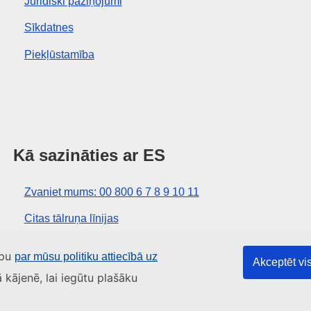
Juridiski paziņojumi
Sīkdatnes
Piekļūstamība
Kā sazināties ar ES
Zvaniet mums: 00 800 6 7 8 9 10 11
Citas tālruņa līnijas
Saziņas veidlapa
apu
par mūsu politiku attiecībā uz
Akceptēt vis
ES centru kontaktinformācija
ā kājenē, lai iegūtu plašāku