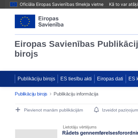
Oficiāla Eiropas Savienības tīmekļa vietne
Kā to var atšķ
Eiropas Savienības Publikāci
birojs
Publikāciju birojs
ES tiesību akti
Eiropas dati
ES 
Publikāciju birojs
Publikāciju informācija
Publication Detail Actions Portlet
Pievienot manām publikācijām
Izveidot paziņoju
Lietotāju vērtējums
Rådets gennemførelsesforordnin