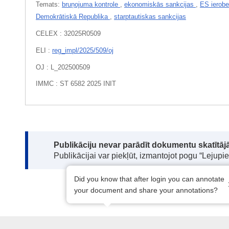
Temats:
bruņojuma kontrole
,
ekonomiskās sankcijas
,
ES ierob
Demokrātiskā Republika
,
starptautiskas sankcijas
CELEX : 32025R0509
ELI :
reg_impl/2025/509/oj
OJ : L_202500509
IMMC : ST 6582 2025 INIT
Note:
Publikāciju nevar parādīt dokumentu skatītājā
Publikācijai var piekļūt, izmantojot pogu “Lejupi
Did you know that after login you can annotate
your document and share your annotations?