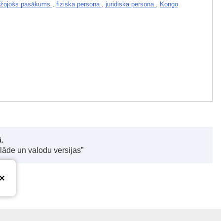
ežojošs pasākums
,
fiziska persona
,
juridiska persona
,
Kongo
.
elāde un valodu versijas”