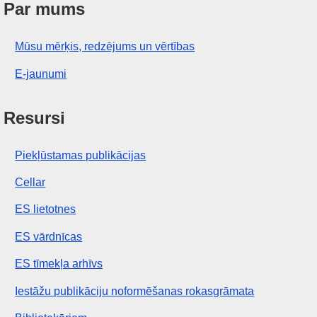
Par mums
Mūsu mērķis, redzējums un vērtības
E-jaunumi
Resursi
Piekļūstamas publikācijas
Cellar
ES lietotnes
ES vārdnīcas
ES tīmekļa arhīvs
Iestāžu publikāciju noformēšanas rokasgrāmata