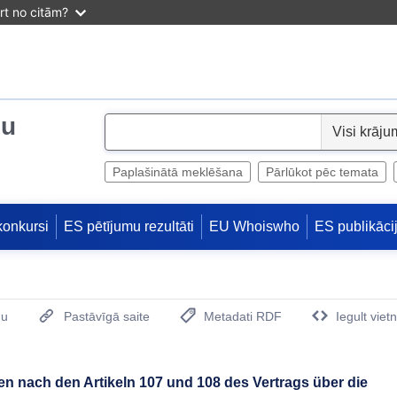
irt no citām?
ju
S
e
l
Paplašinātā meklēšana
Pārlūkot pēc temata
e
c
konkursi
ES pētījumu rezultāti
EU Whoiswho
ES publikāci
t
mu
Pastāvīgā saite
Metadati RDF
Iegult viet
(Opens New Window)
en nach den Artikeln 107 und 108 des Vertrags über die