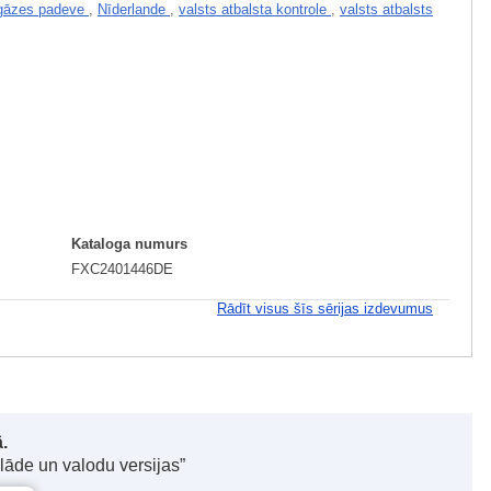
gāzes padeve
,
Nīderlande
,
valsts atbalsta kontrole
,
valsts atbalsts
Kataloga numurs
FXC2401446DE
Rādīt visus šīs sērijas izdevumus
.
elāde un valodu versijas”