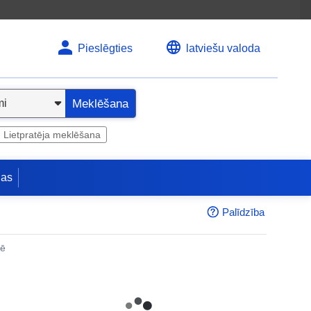
Pieslēgties
latviešu valoda
Meklēšana
Lietpratēja meklēšana
jas
Palīdzība
nē