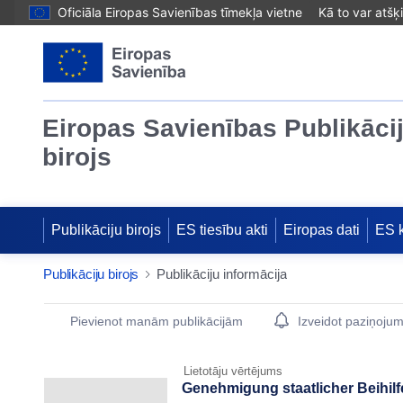
Oficiāla Eiropas Savienības tīmekļa vietne
Kā to var atšķ
Eiropas Savienības Publikāci
birojs
Publikāciju birojs
ES tiesību akti
Eiropas dati
ES 
Publikāciju birojs
Publikāciju informācija
Publication Detail Actions Portlet
Pievienot manām publikācijām
Izveidot paziņoju
Lietotāju vērtējums
Genehmigung staatlicher Beihilf