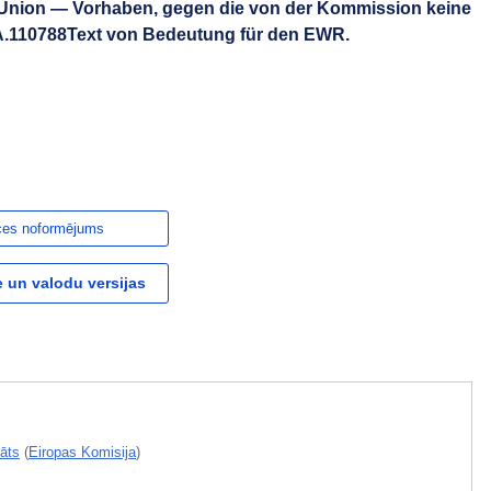
 Union — Vorhaben, gegen die von der Kommission keine
.110788Text von Bedeutung für den EWR.
ces noformējums
 un valodu versijas
āts
(
Eiropas Komisija
)