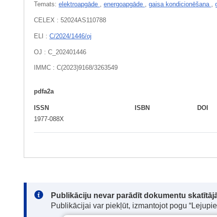
Temats:
elektroapgāde
,
energoapgāde
,
gaisa kondicionēšana
,
CELEX : 52024AS110788
ELI :
C/2024/1446/oj
OJ : C_202401446
IMMC : C(2023)9168/3263549
pdfa2a
ISSN
ISBN
DOI
1977-088X
Note:
Publikāciju nevar parādīt dokumentu skatītājā
Publikācijai var piekļūt, izmantojot pogu “Lejupi