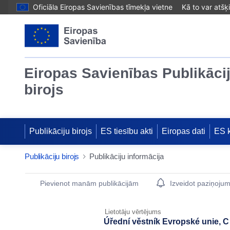
Oficiāla Eiropas Savienības tīmekļa vietne
Kā to var atšķ
Eiropas Savienības Publikāci
birojs
Publikāciju birojs
ES tiesību akti
Eiropas dati
ES 
Publikāciju birojs
Publikāciju informācija
Publication Detail Actions Portlet
Pievienot manām publikācijām
Izveidot paziņoju
Lietotāju vērtējums
Úřední věstník Evropské unie, C 