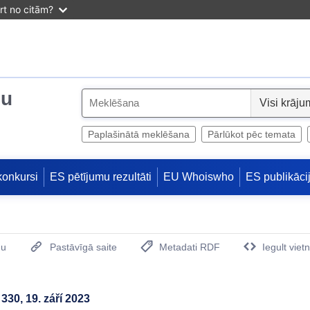
irt no citām?
ju
S
e
l
Paplašinātā meklēšana
Pārlūkot pēc temata
e
c
konkursi
ES pētījumu rezultāti
EU Whoiswho
ES publikāci
t
mu
Pastāvīgā saite
Metadati RDF
Iegult viet
(Opens New Window)
330, 19. září 2023