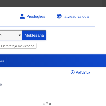
Pieslēgties
latviešu valoda
Meklēšana
Lietpratēja meklēšana
jas
Palīdzība
nē