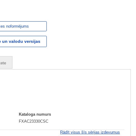
ces noformējums
 un valodu versijas
ete
Kataloga numurs
FXAC23330CSC
Rādīt visus šīs sērijas izdevumus