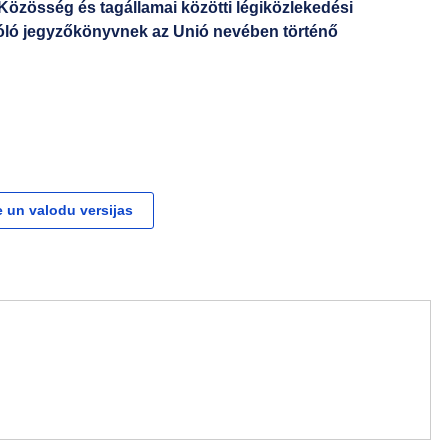
Közösség és tagállamai közötti légiközlekedési
óló jegyzőkönyvnek az Unió nevében történő
 un valodu versijas