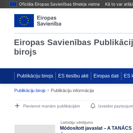
Oficiāla Eiropas Savienības tīmekļa vietne
Kā to var atšķ
Eiropas Savienības Publikāci
birojs
Publikāciju birojs
ES tiesību akti
Eiropas dati
ES 
Publikāciju birojs
Publikāciju informācija
Publication Detail Actions Portlet
Pievienot manām publikācijām
Izveidot paziņoju
Lietotāju vērtējums
Módosított javaslat – A TANÁC