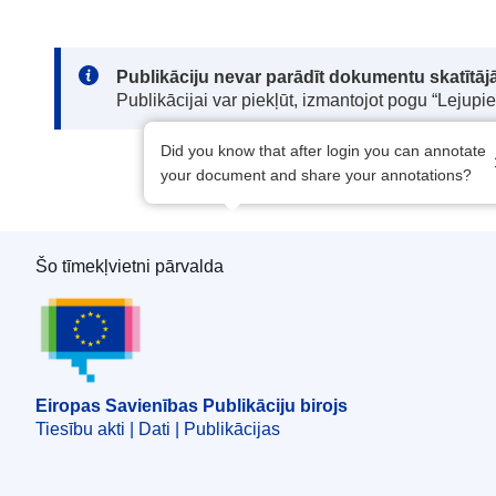
Note:
Publikāciju nevar parādīt dokumentu skatītājā
Publikācijai var piekļūt, izmantojot pogu “Lejupi
Did you know that after login you can annotate
your document and share your annotations?
Šo tīmekļvietni pārvalda
Eiropas Savienības Publikāciju birojs
Eiropas Savienības Publikāciju birojs
Tiesību akti | Dati | Publikācijas