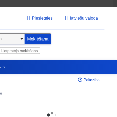
Pieslēgties
latviešu valoda
Meklēšana
Lietpratēja meklēšana
jas
Palīdzība
nē