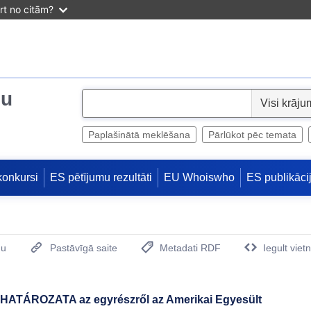
irt no citām?
ju
S
e
l
Paplašinātā meklēšana
Pārlūkot pēc temata
e
c
konkursi
ES pētījumu rezultāti
EU Whoiswho
ES publikāci
t
mu
Pastāvīgā saite
Metadati RDF
Iegult viet
(Opens New Window)
S HATÁROZATA az egyrészről az Amerikai Egyesült