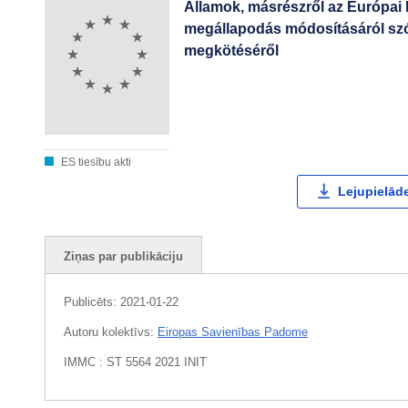
Államok, másrészről az Európai 
megállapodás módosításáról sz
megkötéséről
ES tiesību akti
Lejupielāde
Ziņas par publikāciju
Publicēts:
2021-01-22
Autoru kolektīvs:
Eiropas Savienības Padome
IMMC : ST 5564 2021 INIT