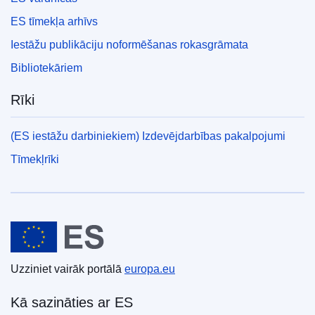
ES tīmekļa arhīvs
Iestāžu publikāciju noformēšanas rokasgrāmata
Bibliotekāriem
Rīki
(ES iestāžu darbiniekiem) Izdevējdarbības pakalpojumi
Tīmekļrīki
Eiropas Savienība
Uzziniet vairāk portālā
europa.eu
Kā sazināties ar ES