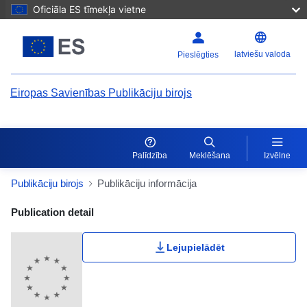
Oficiāla ES tīmekļa vietne
latviešu valoda
Pieslēgties
Eiropas Savienības Publikāciju birojs
Palīdzība
Meklēšana
Izvēlne
Publikāciju birojs
Publikāciju informācija
Publication Detail Actions Portlet
Publication detail
Lejupielādēt