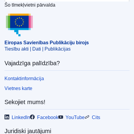
Tiesa
)
Šo tīmekļvietni pārvalda
Eiropas Savienības Publikāciju birojs
Temats:
atlīdzināšana
,
civildienesta noteikumi (ES)
,
darbinieks (ES)
,
personas aizskaršana darbavietā
,
pierādījums
,
psiholoģiska uzmākšanās
CELEX : 62020TA0271
Eiropas Savienības Publikāciju birojs
Tiesību akti | Dati | Publikācijas
OJ : JOC_2023_007_R_0025
IMMC : ARR-T-0271-2020
Vajadzīga palīdzība?
Kontaktinformācija
Vietnes karte
Sekojiet mums!
LinkedIn
Facebook
YouTube
Cits
Juridiski jautājumi