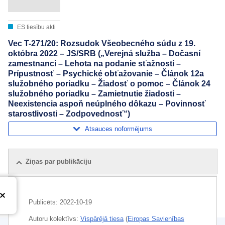
ES tiesību akti
Vec T-271/20: Rozsudok Všeobecného súdu z 19.
októbra 2022 – JS/SRB („Verejná služba – Dočasní
zamestnanci – Lehota na podanie sťažnosti –
Prípustnosť – Psychické obťažovanie – Článok 12a
služobného poriadku – Žiadosť o pomoc – Článok 24
služobného poriadku – Zamietnutie žiadosti –
Neexistencia aspoň neúplného dôkazu – Povinnosť
starostlivosti – Zodpovednosť“)
Atsauces noformējums
Ziņas par publikāciju
Publicēts:
2022-10-19
Autoru kolektīvs:
Vispārējā tiesa
(
Eiropas Savienības