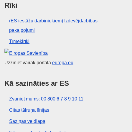
Rīki
(ES iestāžu darbiniekiem) Izdevējdarbības
pakalpojumi
Tīmekļrīki
Eiropas Savienība
Uzziniet vairāk portālā
europa.eu
Kā sazināties ar ES
Zvaniet mums: 00 800 6 7 8 9 10 11
Citas tālruņa līnijas
Saziņas veidlapa