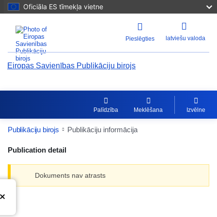
Oficiāla ES tīmekļa vietne
latviešu valoda
Pieslēgties
Eiropas Savienības Publikāciju birojs
Palīdzība
Meklēšana
Izvēlne
Publikāciju birojs
Publikāciju informācija
Publication detail
Dokuments nav atrasts