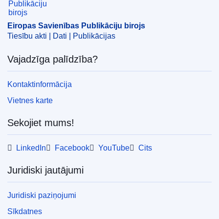
Lietuva
,
valsts atbalsta kontrole
,
valsts atbalsts
Eiropas Savienības Publikāciju birojs
CELEX : 52024AS108958
Tiesību akti | Dati | Publikācijas
ELI :
C/2024/803/oj
Vajadzīga palīdzība?
OJ : C_202400803
IMMC : C(2023)7718/3081030
Kontaktinformācija
Vietnes karte
Sekojiet mums!
LinkedIn
Facebook
YouTube
Cits
Juridiski jautājumi
Juridiski paziņojumi
Sīkdatnes