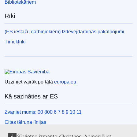
Bibliotekāriem
Rīki
(ES iestāžu darbiniekiem) Izdevējdarbības pakalpojumi
Tīmekļrīki
Eiropas Savienība
Uzziniet vairāk portālā
europa.eu
Kā sazināties ar ES
Zvaniet mums: 00 800 6 7 8 9 10 11
Citas tālruņa līnijas
Saziņas veidlapa
Šī vietne izmanto sīkdatnes. Apmeklējiet