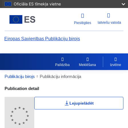
Oficiāla ES tīmekļa vietne
latviešu valoda
Pieslēgties
Eiropas Savienības Publikāciju birojs
Palīdzība
Meklēšana
Izvēlne
Publikāciju birojs
Publikāciju informācija
Publication Detail Actions Portlet
Publication detail
Lietotāju vērtējums
Lejupielādēt