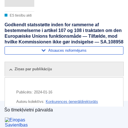
ES tiesību akti
Godkendt statsstøtte inden for rammerne af
bestemmelserne i artikel 107 og 108 i traktaten om den
Europæiske Unions funktionsmåde — Tilfælde, mod
hvilke Kommissionen ikke gør indsigelse — SA.108958
Atsauces noformējums
Ziņas par publikāciju
Publicēts:
2024-01-16
Autoru kolektīvs:
Konkurences ģenerāldirektorāts
(
Eiropas Komisija
)
,
Eiropas Komisija
Šo tīmekļvietni pārvalda
Eiropas Savienības Publikāciju birojs
Temats:
augkopība
,
dzīvnieku audzēšana
,
lauksaimnieciskā ražošana
,
lauksaimniecības atbalsts
,