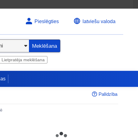
Pieslēgties
latviešu valoda
Meklēšana
Lietpratēja meklēšana
jas
Palīdzība
nē