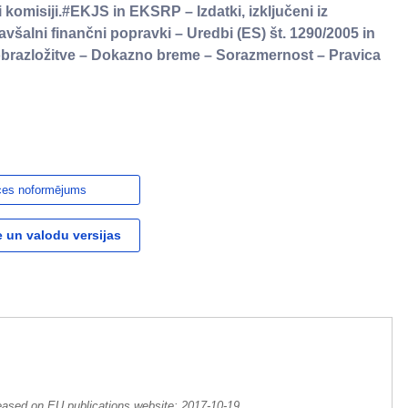
 komisiji.#EKJS in EKSRP – Izdatki, izključeni iz
Pavšalni finančni popravki – Uredbi (ES) št. 1290/2005 in
obrazložitve – Dokazno breme – Sorazmernost – Pravica
ces noformējums
 un valodu versijas
eased on EU publications website:
2017-10-19