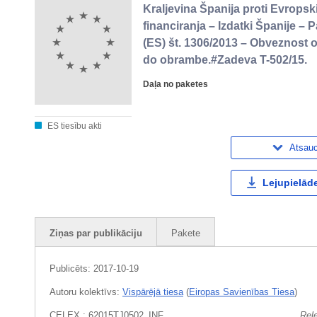
Kraljevina Španija proti Evropski
financiranja – Izdatki Španije – 
(ES) št. 1306/2013 – Obveznost 
do obrambe.#Zadeva T-502/15.
Daļa no paketes
ES tiesību akti
Atsau
Lejupielāde
Ziņas par publikāciju
Pakete
Publicēts:
2017-10-19
Autoru kolektīvs:
Vispārējā tiesa
(
Eiropas Savienības Tiesa
)
CELEX : 62015TJ0502_INF
Rel