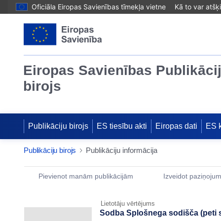
Oficiāla Eiropas Savienības tīmekļa vietne
Kā to var atšķ
Eiropas Savienības Publikāci
birojs
Publikāciju birojs
ES tiesību akti
Eiropas dati
ES 
Publikāciju birojs
Publikāciju informācija
Publication Detail Actions Portlet
Pievienot manām publikācijām
Izveidot paziņoju
Lietotāju vērtējums
Sodba Splošnega sodišča (peti s