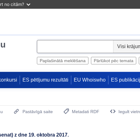
irt no citām?
ju
S
e
l
Paplašinātā meklēšana
Pārlūkot pēc temata
e
c
konkursi
ES pētījumu rezultāti
EU Whoiswho
ES publikāci
t
mu
Pastāvīgā saite
Metadati RDF
Iegult viet
(Opens New Window)
enat) z dne 19. oktobra 2017.