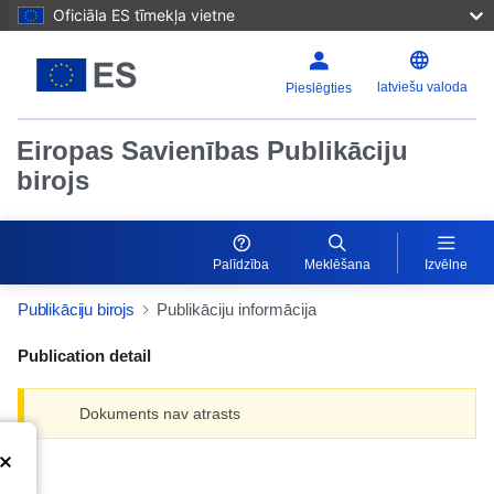
Oficiāla ES tīmekļa vietne
latviešu valoda
Pieslēgties
Eiropas Savienības Publikāciju
birojs
Palīdzība
Meklēšana
Izvēlne
Publikāciju birojs
Publikāciju informācija
Publication detail
Dokuments nav atrasts