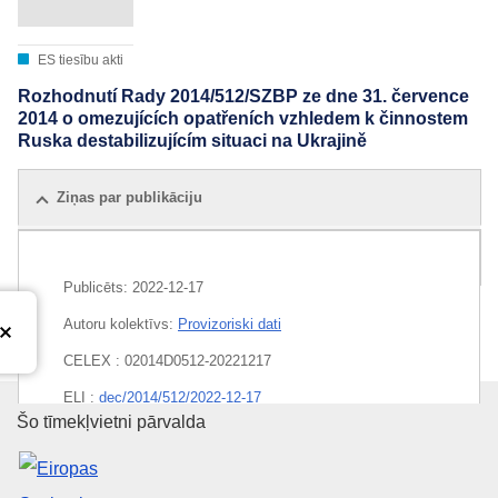
ES tiesību akti
Rozhodnutí Rady 2014/512/SZBP ze dne 31. července
2014 o omezujících opatřeních vzhledem k činnostem
Ruska destabilizujícím situaci na Ukrajině
Ziņas par publikāciju
Visi izdevumi
Publicēts:
2022-12-17
Autoru kolektīvs:
Provizoriski dati
CELEX : 02014D0512-20221217
ELI :
dec/2014/512/2022-12-17
Eiropas Savienības Publikāciju 
Šo tīmekļvietni pārvalda
EDITION : c1ccea8a-7afd-11ed-9887-01aa75ed71a1
EDITION : e9340ada-5132-11ed-92ed-01aa75ed71a1