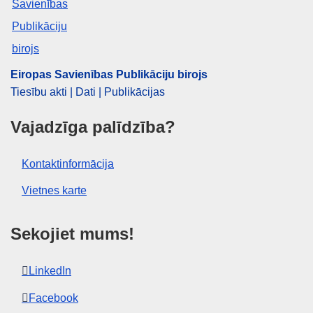
EDITION : 4e7e2252-19d9-11ed-8fa0-01aa75ed71a1
EDITION : 5ab9ce40-1285-11ed-8fa0-01aa75ed71a1
Eiropas Savienības Publikāciju birojs
EDITION : c228cf67-e735-11ec-a534-01aa75ed71a1
Tiesību akti | Dati | Publikācijas
EDITION : a2caae31-bfcf-11ec-b6f4-01aa75ed71a1
Vajadzīga palīdzība?
EDITION : 2b0d1c29-a1c2-11ed-b508-01aa75ed71a1
Kontaktinformācija
EDITION : 984447d9-acd0-11ed-8912-01aa75ed71a1
Vietnes karte
EDITION : b5ea424d-b374-11ed-8912-01aa75ed71a1
Sekojiet mums!
EDITION : fd9d6939-c274-11ed-a05c-01aa75ed71a1
EDITION : 0893607d-da48-11ed-a05c-01aa75ed71a1
LinkedIn
EDITION : 3beb714a-21ef-11ee-94cb-01aa75ed71a1
Facebook