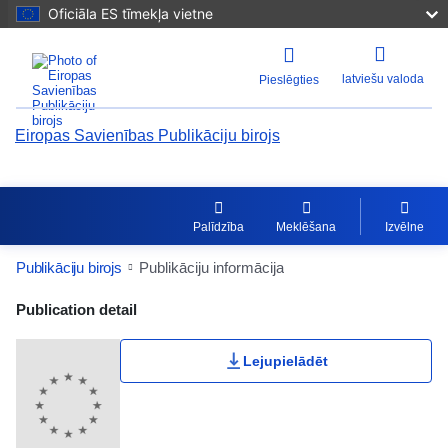
Oficiāla ES tīmekļa vietne
latviešu valoda
Pieslēgties
Eiropas Savienības Publikāciju birojs
Palīdzība
Meklēšana
Izvēlne
Publikāciju birojs
Publikāciju informācija
Publication Detail Actions Portlet
Publication detail
Lejupielādēt