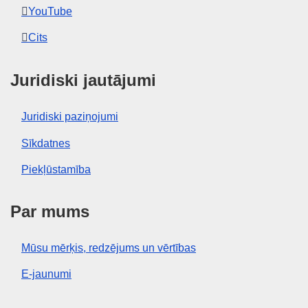
EDITION : 5d56859b-31ef-11ee-83b8-01aa75ed71a1
YouTube
EDITION : a95c24d3-51b6-11ee-9220-01aa75ed71a1
Cits
EDITION : 392773cc-c57b-11ee-95d9-01aa75ed71a1
Juridiski jautājumi
EDITION : 666ffa96-cc18-11ee-b9d9-01aa75ed71a1
Juridiski paziņojumi
EDITION : 03a8bb8d-d1cb-11ee-b9d9-01aa75ed71a1
Sīkdatnes
EDITION : 3e32e889-dcbc-11ee-b9d9-01aa75ed71a1
Piekļūstamība
EDITION : 66369051-2420-11ef-a195-01aa75ed71a1
Par mums
EDITION : 841564ea-6f86-11ef-a8ba-01aa75ed71a1
EDITION : db79789d-a847-11ef-acb1-01aa75ed71a1
Mūsu mērķis, redzējums un vērtības
EDITION : 5f425eb1-d24b-11ef-be2a-01aa75ed71a1
E-jaunumi
EDITION : bc86a917-ea36-11ef-b5e9-01aa75ed71a1