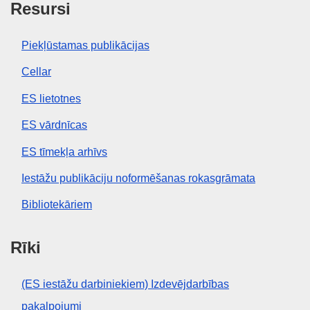
Resursi
EDITION : 9705231a-0564-11f0-b1a3-01aa75ed71a1
Piekļūstamas publikācijas
EDITION : ee231843-4158-11f0-b9f2-01aa75ed71a1
Cellar
EDITION : bf4d566f-6e54-11f0-bf4e-01aa75ed71a1
ES lietotnes
EDITION : fbde2c52-8745-11f0-9af8-01aa75ed71a1
ES vārdnīcas
EDITION : a9986824-bbf3-11f0-b37f-01aa75ed71a1
ES tīmekļa arhīvs
EDITION : 28edaa95-ecb7-11f0-8d3c-01aa75ed71a1
Iestāžu publikāciju noformēšanas rokasgrāmata
EDITION : 42fcc5eb-44b4-11f1-8095-01aa75ed71a1
Bibliotekāriem
EDITION : 21aa2ebb-7ba4-11f1-bf5e-01aa75ed71a1
Rīki
(ES iestāžu darbiniekiem) Izdevējdarbības
pakalpojumi