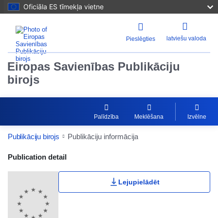
Oficiāla ES tīmekļa vietne
latviešu valoda
Pieslēgties
Eiropas Savienības Publikāciju
birojs
Palīdzība
Meklēšana
Izvēlne
Publikāciju birojs
Publikāciju informācija
Publication Detail Actions Portlet
Publication detail
Lejupielādēt