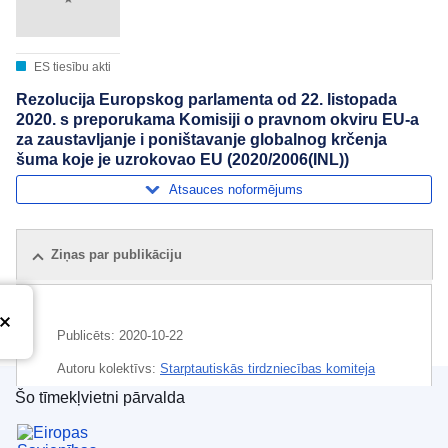
ES tiesību akti
Rezolucija Europskog parlamenta od 22. listopada
2020. s preporukama Komisiji o pravnom okviru EU-a
za zaustavljanje i poništavanje globalnog krčenja
šuma koje je uzrokovao EU (2020/2006(INL))
Atsauces noformējums
Ziņas par publikāciju
Publicēts:
2020-10-22
Autoru kolektīvs:
Starptautiskās tirdzniecības komiteja
(
EP komiteja
)
,
Rūpniecības, pētniecības un enerģētikas
Šo tīmekļvietni pārvalda
komiteja
(
EP komiteja
)
,
Attīstības komiteja
(
EP
Eiropas Savienības Publikāciju birojs
komiteja
)
,
Lauksaimniecības un lauku attīstības