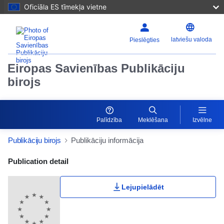
Oficiāla ES tīmekļa vietne
latviešu valoda
Pieslēgties
Eiropas Savienības Publikāciju
birojs
Palīdzība
Meklēšana
Izvēlne
Publikāciju birojs
Publikāciju informācija
Publication Detail Actions Portlet
Publication detail
Lejupielādēt