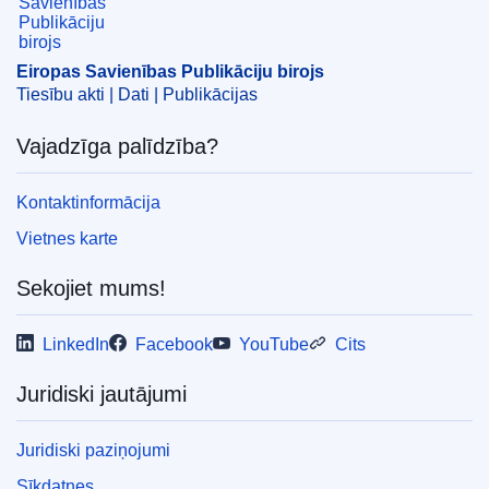
ekonomikas zona
,
epidēmija
,
koronavīrusa slimība
,
mehāniskais transportlīdzeklis
,
nolīguma pārskatīšana
,
piegādes ķēde
,
tehniskais raksturojums
,
Eiropas Savienības Publikāciju birojs
transportlīdzekļu piesārņojums
Tiesību akti | Dati | Publikācijas
CELEX : 22024D0668
Vajadzīga palīdzība?
ELI :
dec/2024/668/oj
OJ : L_202400668
Kontaktinformācija
IMMC : PUB(2023)1450/3002009
Vietnes karte
Sekojiet mums!
pdfa2a
Rādīt visus šīs sērijas izdevumus
LinkedIn
Facebook
YouTube
Cits
Juridiski jautājumi
Juridiski paziņojumi
Sīkdatnes