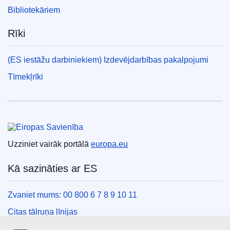
Bibliotekāriem
Rīki
(ES iestāžu darbiniekiem) Izdevējdarbības pakalpojumi
Tīmekļrīki
Eiropas Savienība
Uzziniet vairāk portālā
europa.eu
Kā sazināties ar ES
Zvaniet mums: 00 800 6 7 8 9 10 11
Citas tālruņa līnijas
Saziņas veidlapa