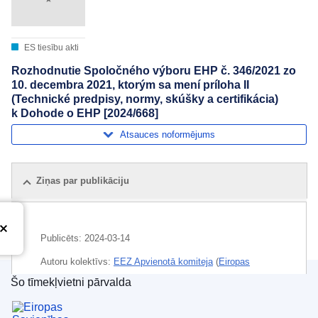
ES tiesību akti
Rozhodnutie Spoločného výboru EHP č. 346/2021 zo
10. decembra 2021, ktorým sa mení príloha II
(Technické predpisy, normy, skúšky a certifikácia)
k Dohode o EHP [2024/668]
Atsauces noformējums
Ziņas par publikāciju
Publicēts:
2024-03-14
Autoru kolektīvs:
EEZ Apvienotā komiteja
(
Eiropas
Ekonomikas zona
)
Šo tīmekļvietni pārvalda
Eiropas Savienības Publikāciju birojs
Temats:
apstiprināšana
,
dzinējs
,
dūmgāzes
,
Eiropas