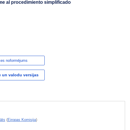
me al procedimiento simplificado
ces noformējums
 un valodu versijas
āts
(
Eiropas Komisija
)