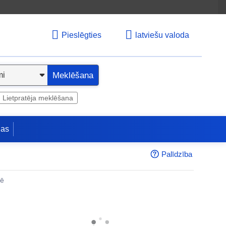
Pieslēgties
latviešu valoda
Meklēšana
Lietpratēja meklēšana
jas
Palīdzība
nē