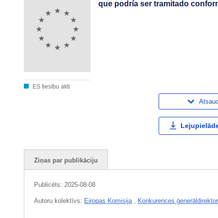
que podría ser tramitado confor
ES tiesību akti
Atsau
Lejupielāde
Ziņas par publikāciju
Publicēts:
2025-08-08
Autoru kolektīvs:
Eiropas Komisija
,
Konkurences ģenerāldirektor