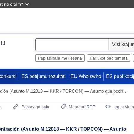
irt no citām?
ju
S
e
l
Paplašinātā meklēšana
Pārlūkot pēc temata
e
c
konkursi
ES pētījumu rezultāti
EU Whoiswho
ES publikāci
t
Notificación previa de una concentración (Asunto M.12018 — KKR / TOPCON) — Asunto que podría ser tramitado conforme al procedimiento simplificado
mu
Pastāvīgā saite
Metadati RDF
Iegult viet
(Opens New Window)
ncentración (Asunto M.12018 — KKR / TOPCON) — Asunto