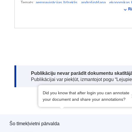
Temats:
aeronavigācijas līdzeklis
,
apdrošināšana
,
ekonomikas 
Rā
optikas rūpniecība
,
optiskais nesējs
,
programmatūra
,
uzņēmumu
CELEX : 52025M12018
ELI :
C/2025/4510/oj
OJ : C_202504510
IMMC : PUB(2025)883/4280285
pdfa2a
ISSN
ISBN
DOI
Note:
Publikāciju nevar parādīt dokumentu skatītājā
Publikācijai var piekļūt, izmantojot pogu “Lejupi
1977-0928
Did you know that after login you can annotate
your document and share your annotations?
Šo tīmekļvietni pārvalda