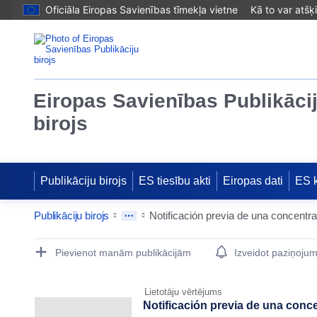
Oficiāla Eiropas Savienības tīmekļa vietne
Kā to var atšķ
Eiropas Savienības Publikāci
birojs
Publikāciju birojs
ES tiesību akti
Eiropas dati
ES 
Publikāciju birojs
Publication Detail Actions Portlet
Pievienot manām publikācijām
Izveidot paziņoju
Lietotāju vērtējums
Notificación previa de una co