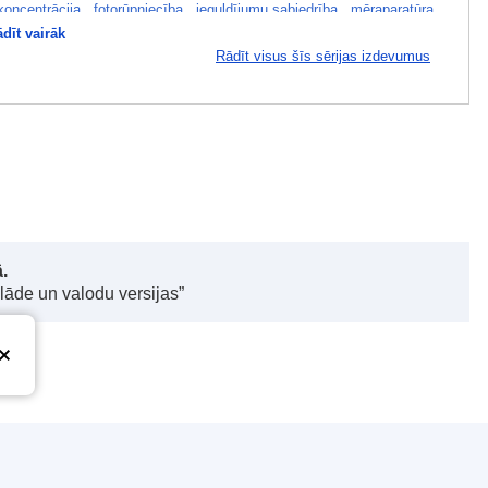
koncentrācija
,
fotorūpniecība
,
ieguldījumu sabiedrība
,
mēraparatūra
,
dīt vairāk
 apvienošanās kontrole
Rādīt visus šīs sērijas izdevumus
Kataloga numurs
.
elāde un valodu versijas”
FXC2504510ES