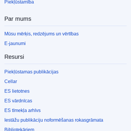
Piekļūstamība
Par mums
Mūsu mērķis, redzējums un vērtības
E-jaunumi
Resursi
Piekļūstamas publikācijas
Cellar
ES lietotnes
ES vārdnīcas
ES tīmekļa arhīvs
Iestāžu publikāciju noformēšanas rokasgrāmata
Bibliotekāriem