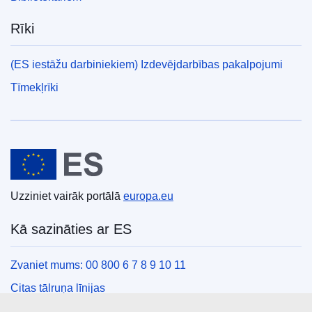
Rīki
(ES iestāžu darbiniekiem) Izdevējdarbības pakalpojumi
Tīmekļrīki
Eiropas Savienība
Uzziniet vairāk portālā
europa.eu
Kā sazināties ar ES
Zvaniet mums: 00 800 6 7 8 9 10 11
Citas tālruņa līnijas
Saziņas veidlapa