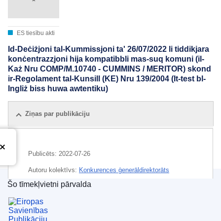
ES tiesību akti
Id-Deċiżjoni tal-Kummissjoni ta' 26/07/2022 li tiddikjara
konċentrazzjoni hija kompatibbli mas-suq komuni (il-
Każ Nru COMP/M.10740 - CUMMINS / MERITOR) skond
ir-Regolament tal-Kunsill (KE) Nru 139/2004 (It-test bl-
Ingliż biss huwa awtentiku)
Ziņas par publikāciju
Publicēts:
2022-07-26
Autoru kolektīvs:
Konkurences ģenerāldirektorāts
(
Eiropas Komisija
)
,
Eiropas Komisija
Šo tīmekļvietni pārvalda
Eiropas Savienības Publikāciju birojs
CELEX : 32022M10740
IMMC : M.10740