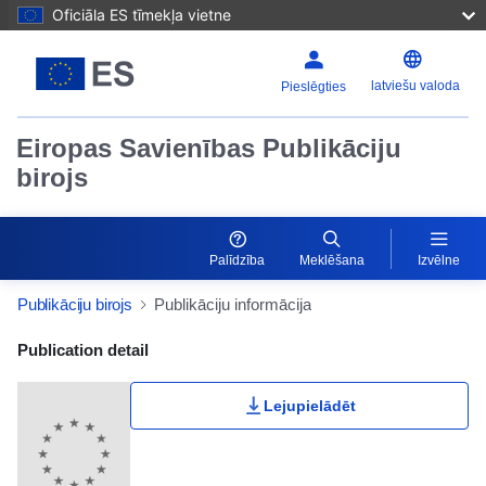
Oficiāla ES tīmekļa vietne
latviešu valoda
Pieslēgties
Eiropas Savienības Publikāciju
birojs
Palīdzība
Meklēšana
Izvēlne
Publikāciju birojs
Publikāciju informācija
Publication Detail Actions Portlet
Publication detail
Lejupielādēt