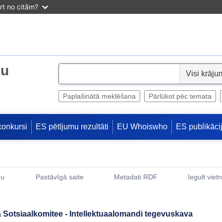
irt no citām?
ju
S
e
l
Paplašinātā meklēšana
Pārlūkot pēc temata
e
c
konkursi
ES pētījumu rezultāti
EU Whoiswho
ES publikāci
t
mu
Pastāvīgā saite
Metadati RDF
Iegult viet
(Opens New Window)
 Sotsiaalkomitee - Intellektuaalomandi tegevuskava