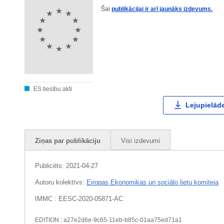
Šai
publikācijai ir arī jaunāks izdevums.
ES tiesību akti
Lejupielāde
Ziņas par publikāciju
Visi izdevumi
Publicēts:
2021-04-27
Autoru kolektīvs:
Eiropas Ekonomikas un sociālo lietu komiteja
IMMC : EESC-2020-05871-AC
EDITION : a27e2d6e-9c65-11eb-b85c-01aa75ed71a1