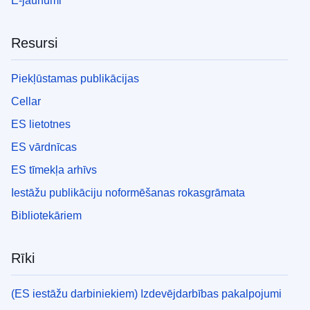
E-jaunumi
Resursi
Piekļūstamas publikācijas
Cellar
ES lietotnes
ES vārdnīcas
ES tīmekļa arhīvs
Iestāžu publikāciju noformēšanas rokasgrāmata
Bibliotekāriem
Rīki
(ES iestāžu darbiniekiem) Izdevējdarbības pakalpojumi