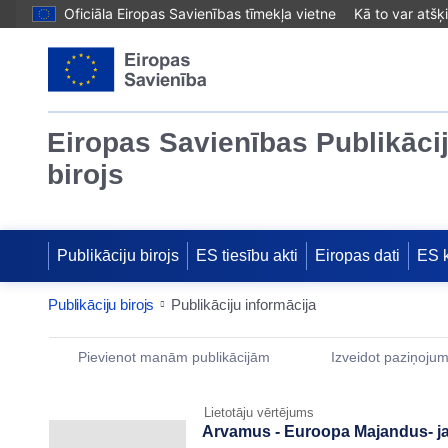
Oficiāla Eiropas Savienības tīmekļa vietne
Kā to var atšķ
Eiropas Savienības Publikāci
birojs
Publikāciju birojs
ES tiesību akti
Eiropas dati
ES 
Publikāciju birojs
Publikāciju informācija
Publication Detail Actions Portlet
Pievienot manām publikācijām
Izveidot paziņoju
Lietotāju vērtējums
Arvamus - Euroopa Majandus- ja