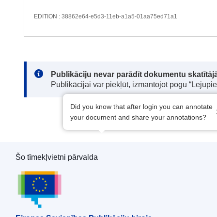
EDITION : 38862e64-e5d3-11eb-a1a5-01aa75ed71a1
Note:
Publikāciju nevar parādīt dokumentu skatītājā
Publikācijai var piekļūt, izmantojot pogu “Lejupi
Did you know that after login you can annotate
your document and share your annotations?
Šo tīmekļvietni pārvalda
Eiropas Savienības Publikāciju birojs