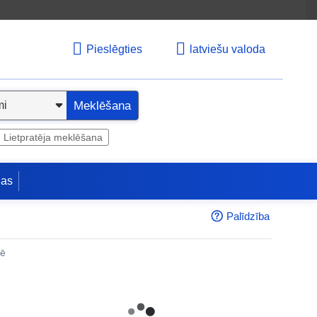
Pieslēgties
latviešu valoda
Meklēšana
Lietpratēja meklēšana
jas
Palīdzība
nē