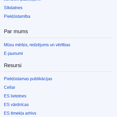
Sīkdatnes
Piekļūstamība
Par mums
Mūsu mērķis, redzējums un vērtības
E-jaunumi
Resursi
Piekļūstamas publikācijas
Cellar
ES lietotnes
ES vārdnīcas
ES tīmekļa arhīvs