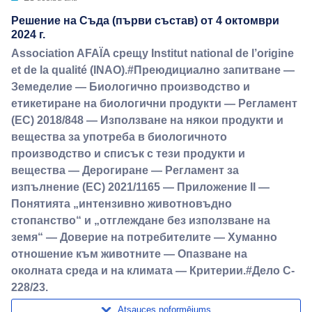
Решение на Съда (първи състав) от 4 октомври
2024 г.
Association AFAÏA срещу Institut national de l’origine
et de la qualité (INAO).#Преюдициално запитване —
Земеделие — Биологично производство и
етикетиране на биологични продукти — Регламент
(ЕС) 2018/848 — Използване на някои продукти и
вещества за употреба в биологичното
производство и списък с тези продукти и
вещества — Дерогиране — Регламент за
изпълнение (ЕС) 2021/1165 — Приложение II —
Понятията „интензивно животновъдно
стопанство“ и „отглеждане без използване на
земя“ — Доверие на потребителите — Хуманно
отношение към животните — Опазване на
околната среда и на климата — Критерии.#Дело C-
228/23.
Atsauces noformējums