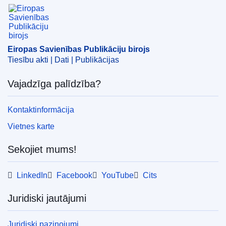
Eiropas Savienības Publikāciju birojs
Eiropas Savienības Publikāciju birojs
Tiesību akti | Dati | Publikācijas
Vajadzīga palīdzība?
Kontaktinformācija
Vietnes karte
Sekojiet mums!
LinkedIn
Facebook
YouTube
Cits
Juridiski jautājumi
Juridiski paziņojumi