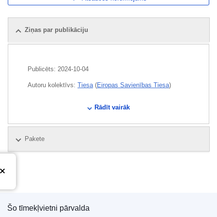
Ziņas par publikāciju
Publicēts:
2024-10-04
Autoru kolektīvs:
Tiesa
(
Eiropas Savienības Tiesa
)
CELEX : 62023CJ0228_RES
Rādīt vairāk
ECLI : ECLI:EU:C:2024:829
Pakete
Šo tīmekļvietni pārvalda