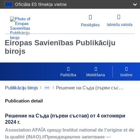
Oficiāla ES tīmekļa vietne
latviešu valoda
Pieslēgties
Eiropas Savienības Publikāciju
birojs
Palīdzība
Meklēšana
Izvēlne
Publikāciju birojs
Решение на Съда (първи състав) от 4 октомври 2024 г.
Publication Detail Actions Portlet
Publication detail
Решение на Съда (първи състав) от 4 октомври
2024 г.
Association AFAÏA срещу Institut national de l’origine et de
la qualité (INAO).#Преюдициално запитване —