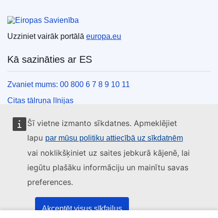
Eiropas Savienība
Uzziniet vairāk portālā
europa.eu
Kā sazināties ar ES
Zvaniet mums: 00 800 6 7 8 9 10 11
Citas tālruņa līnijas
Saziņas veidlapa
Šī vietne izmanto sīkdatnes. Apmeklējiet
ES centru kontaktinformācija
lapu
par mūsu politiku attiecībā uz sīkdatnēm
vai noklikšķiniet uz saites jebkurā kājenē, lai
Sociālie mediji
iegūtu plašāku informāciju un mainītu savas
preferences.
ES konti sociālajos medijos
ES iestādes un struktūras
Akceptēt visus sīkfailus