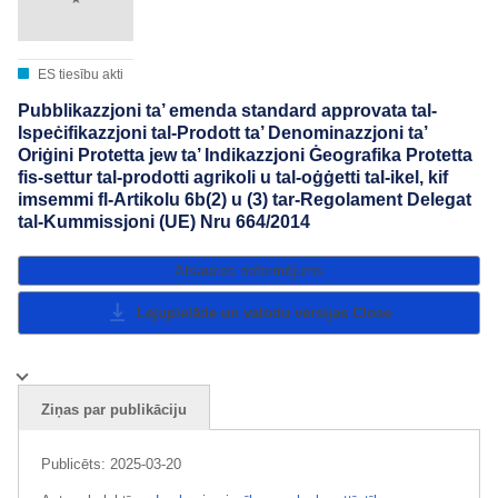
ES tiesību akti
Pubblikazzjoni ta’ emenda standard approvata tal-
Ispeċifikazzjoni tal-Prodott ta’ Denominazzjoni ta’
Oriġini Protetta jew ta’ Indikazzjoni Ġeografika Protetta
fis-settur tal-prodotti agrikoli u tal-oġġetti tal-ikel, kif
imsemmi fl-Artikolu 6b(2) u (3) tar-Regolament Delegat
tal-Kummissjoni (UE) Nru 664/2014
Atsauces noformējums
Lejupielāde un valodu versijas
Close
Ziņas par publikāciju
Publicēts:
2025-03-20