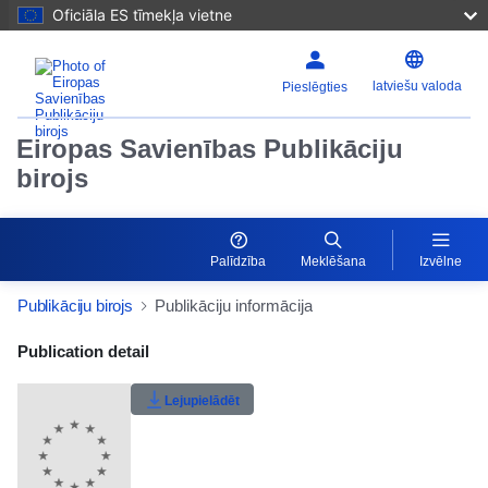
Oficiāla ES tīmekļa vietne
latviešu valoda
Pieslēgties
Eiropas Savienības Publikāciju
birojs
Palīdzība
Meklēšana
Izvēlne
Publikāciju birojs
Publikāciju informācija
Publication Detail Actions Portlet
Publication detail
Lietotāju vērtējums
Lejupielādēt