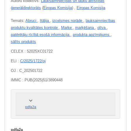
Autoru kolektīvs:
Lauksaimniecības un lauku attīstības
ģenerāldirektorāts
(
Eiropas Komisija
)
,
Eiropas Komisija
Temats:
Abruci
,
Itālija
,
izcelsmes norāde
,
lauksaimniecības
produktu kvalitātes kontrole
,
Marke
,
marķēšana
,
olīva
,
patērētāju rīcībā esošā informācija
,
produkta apzīmējums
,
sālīts produkts
CELEX : 52025XC01722
ELI :
C/2025/1722/oj
OJ : C_202501722
IMMC : PUB(2025)51/3890448
pdfa2a
pdfa2a